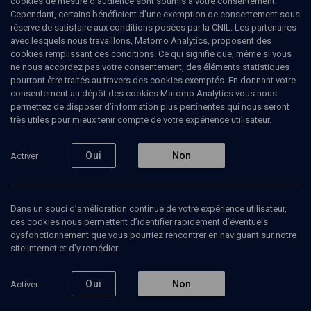
cookies de mesure d’audience sont soumis à votre consentement.
Cependant, certains bénéficient d’une exemption de consentement sous
réserve de satisfaire aux conditions posées par la CNIL. Les partenaires
HISTOIRE
avec lesquels nous travaillons, Matomo Analytics, proposent des
Héritages berbère, arabe et
cookies remplissant ces conditions. Ce qui signifie que, même si vous
ne nous accordez pas votre consentement, des éléments statistiques
hispanique
pourront être traités au travers des cookies exemptés. En donnant votre
consentement au dépôt des cookies Matomo Analytics vous nous
permettez de disposer d’information plus pertinentes qui nous seront
Voyages au cœur du Maroc juif
très utiles pour mieux tenir compte de votre expérience utilisateur.
Rachel
Cohen
, écrivain et femme de théâtre
Jacob
Oliel
, Historien
Oui
Non
Activer
+
9
autres
01 septembre 2019
Dans un souci d’amélioration continue de votre expérience utilisateur,
CONFÉRENCES
•
COLLOQUE
•
HISTOIRE
ces cookies nous permettent d’identifier rapidement d’éventuels
dysfonctionnement que vous pourriez rencontrer en naviguant sur notre
site internet et d’y remédier.
Ajouter
Partager
Télécharger l’audio
J’aime
Oui
Non
Activer