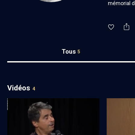
mémorial d
Tous
5
Vidéos
4
Voyages au cœur du Maroc juif
Deuxième Un
(9/10)