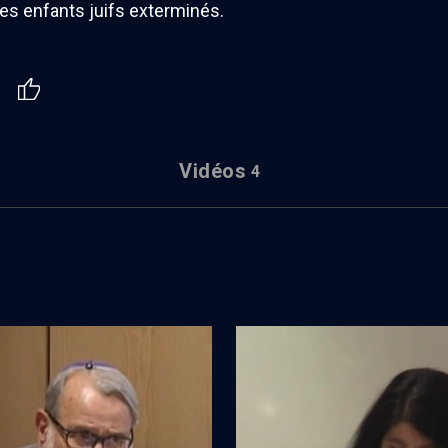
es enfants juifs exterminés.
Vidéos
4
iversité judéo-espagnole
Université d'été judéo-espagno