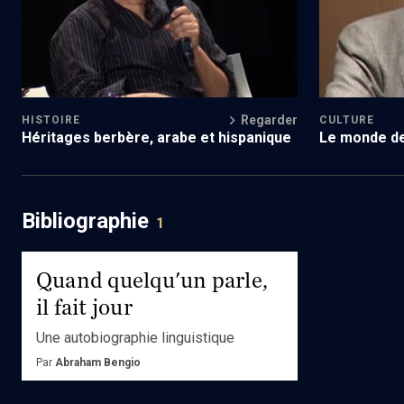
Regarder
HISTOIRE
CULTURE
Héritages berbère, arabe et hispanique
Le monde de
Bibliographie
1
Quand quelqu'un parle,
il fait jour
Une autobiographie linguistique
Par
Abraham Bengio
Ed.
La Passe du Vent