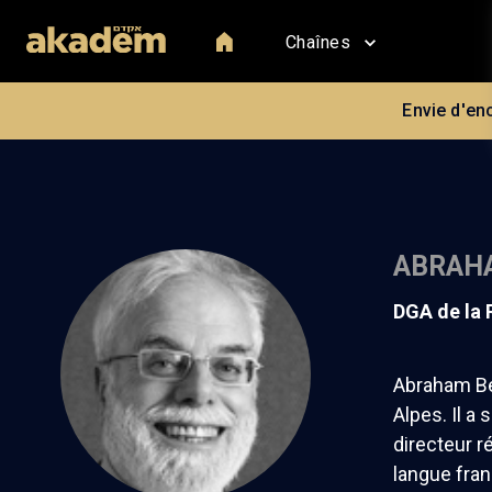
Chaînes
Envie d'en
ABRAH
dGA de la
Abraham Ben
Alpes. Il a
directeur r
langue fran