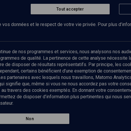
Tout accepter
 vos données et le respect de votre vie privée. Pour plus d’inf
Abonnez-vous à notre newsletter
ontinue de nos programmes et services, nous analysons nos audi
rogrammes de qualité. La pertinence de cette analyse nécessite 
Envoyer
tre de disposer de résultats représentatifs. Par principe, les c
ependant, certains bénéficient d’une exemption de consentement
Les partenaires avec lesquels nous travaillons, Matomo Analyti
 qui signifie que, même si vous ne nous accordez pas votre con
tés au travers des cookies exemptés. En donnant votre consente
ettez de disposer d’information plus pertinentes qui nous seron
sateur.
es
Qui sommes-nous ?
La rédaction
Nos soutiens
Non
Politique de protection des do
personnelles