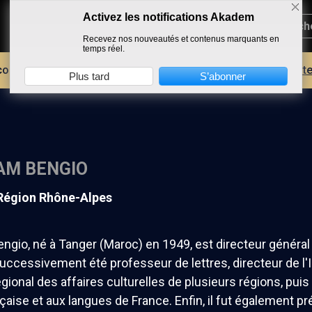
Activez les notifications Akadem
Recevez nos nouveautés et contenus marquants en
temps réel.
core plus d'AKADEM ?
Découvrez les avantages d'un compte
Plus tard
S’abonner
AM BENGIO
 Région Rhône-Alpes
gio, né à Tanger (Maroc) en 1949, est directeur général 
 successivement été professeur de lettres, directeur de l'I
égional des affaires culturelles de plusieurs régions, puis
çaise et aux langues de France. Enfin, il fut également pr