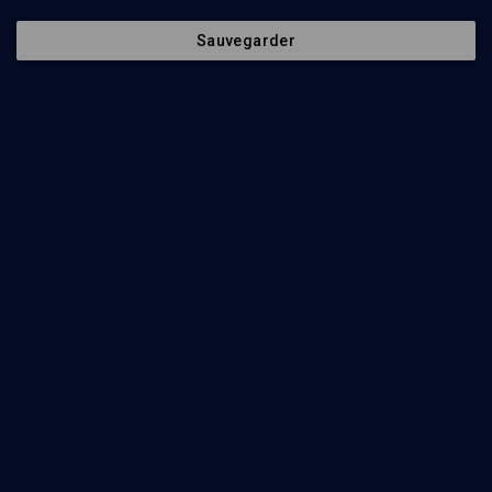
Sauvegarder
Episodes
Intervenants
Organisateurs
21
min
Lévinas: judaïsme et philosophie
(1/10)
Les éclats de transcendance
Daniel Epstein