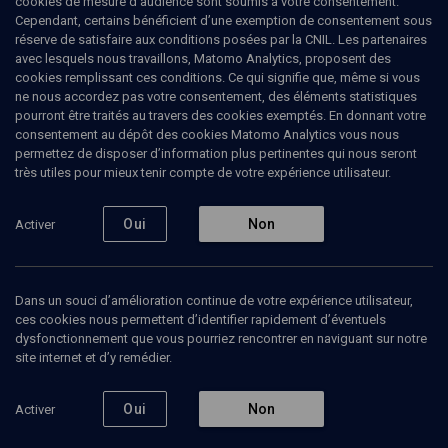
cookies de mesure d’audience sont soumis à votre consentement.
Cependant, certains bénéficient d’une exemption de consentement sous
réserve de satisfaire aux conditions posées par la CNIL. Les partenaires
COURS
avec lesquels nous travaillons, Matomo Analytics, proposent des
Lévinas: judaïsme et philosophie
cookies remplissant ces conditions. Ce qui signifie que, même si vous
ne nous accordez pas votre consentement, des éléments statistiques
Eretz Hemdah
Jérusalem
16 novembre 2013
pourront être traités au travers des cookies exemptés. En donnant votre
consentement au dépôt des cookies Matomo Analytics vous nous
PHILOSOPHIE
permettez de disposer d’information plus pertinentes qui nous seront
très utiles pour mieux tenir compte de votre expérience utilisateur.
Quel regard le judaïsme porte-t-il sur la philosophie?
Ne faudrait-il pas plutôt dire sur les philosophies?
Auquel cas certaines philosophies ne pourraient elles
Oui
Non
Activer
êtres utiles dans la quête de vérité, fidèle à la tradition
juive? Ou peut-être faut-il avoir recours à une
philosophie juive, mais cette association de termes
a-t-elle la moindre pertinence? Daniel Epstein nous
Dans un souci d’amélioration continue de votre expérience utilisateur,
introduit à la philosophie d'Emmanuel Levinas, en se
ces cookies nous permettent d’identifier rapidement d’éventuels
mesurant à toutes ses interrogations suscités par la
dysfonctionnement que vous pourriez rencontrer en naviguant sur notre
personne et l'œuvre, du philosophe juif.
site internet et d’y remédier.
Oui
Non
Activer
Ajouter
Partager
J’aime