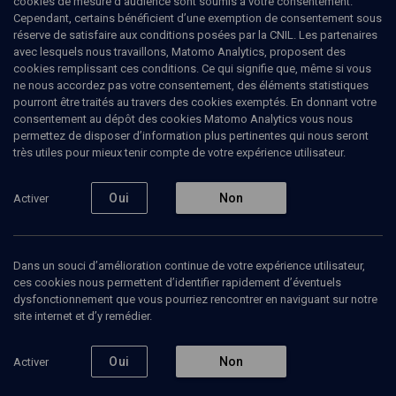
cookies de mesure d’audience sont soumis à votre consentement.
Cependant, certains bénéficient d’une exemption de consentement sous
réserve de satisfaire aux conditions posées par la CNIL. Les partenaires
PHILOSOPHIE
avec lesquels nous travaillons, Matomo Analytics, proposent des
Lévinas: judaïsme et philosophie
(7/10)
cookies remplissant ces conditions. Ce qui signifie que, même si vous
ne nous accordez pas votre consentement, des éléments statistiques
Le visage invisible
pourront être traités au travers des cookies exemptés. En donnant votre
consentement au dépôt des cookies Matomo Analytics vous nous
permettez de disposer d’information plus pertinentes qui nous seront
Daniel
Epstein
, rabbin et philosophe
très utiles pour mieux tenir compte de votre expérience utilisateur.
17 novembre 2013
Oui
Non
Activer
COLLOQUE
•
PHILOSOPHIE
•
CONFÉRENCES
1
Dans un souci d’amélioration continue de votre expérience utilisateur,
ces cookies nous permettent d’identifier rapidement d’éventuels
Ajouter
Partager
Télécharger l’audio
J’aime
dysfonctionnement que vous pourriez rencontrer en naviguant sur notre
site internet et d’y remédier.
Episodes
Contenus associés
Intervenants
Organ
Oui
Non
Activer