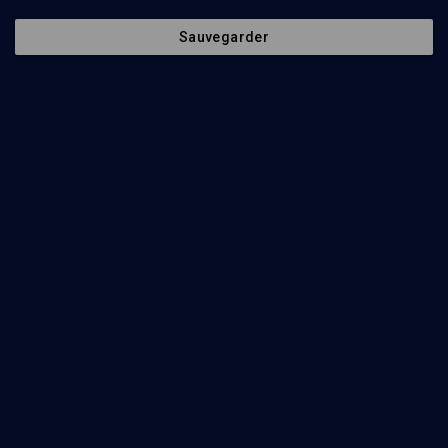
Sauvegarder
21
min
Lévinas: judaïsme et philosophie
(1/10)
Les éclats de transcendance
Daniel Epstein
23
min
Lévinas: judaïsme et philosophie
(2/10)