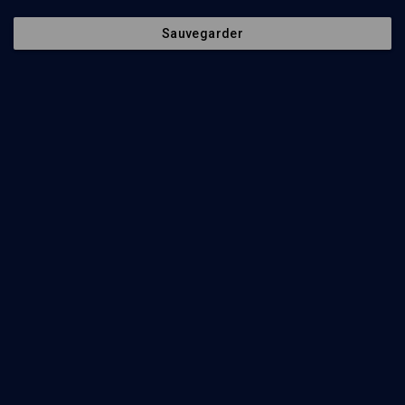
Sauvegarder
21
min
Lévinas: judaïsme et philosophie
(1/10)
Les éclats de transcendance
Daniel Epstein
23
min
Lévinas: judaïsme et philosophie
(2/10)