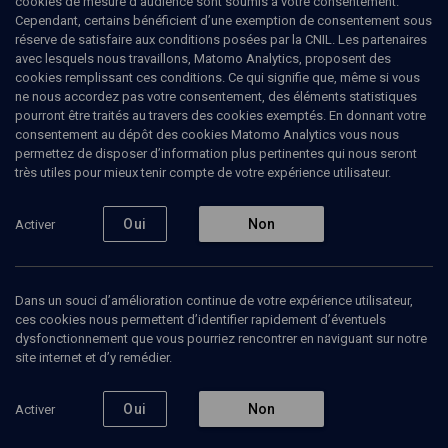
cookies de mesure d’audience sont soumis à votre consentement.
Cependant, certains bénéficient d’une exemption de consentement sous
réserve de satisfaire aux conditions posées par la CNIL. Les partenaires
PHILOSOPHIE
avec lesquels nous travaillons, Matomo Analytics, proposent des
Lévinas: judaïsme et philosophie
(3/10)
cookies remplissant ces conditions. Ce qui signifie que, même si vous
ne nous accordez pas votre consentement, des éléments statistiques
Le projet éthique de Levinas
pourront être traités au travers des cookies exemptés. En donnant votre
consentement au dépôt des cookies Matomo Analytics vous nous
permettez de disposer d’information plus pertinentes qui nous seront
Daniel
Epstein
, rabbin et philosophe
très utiles pour mieux tenir compte de votre expérience utilisateur.
17 novembre 2013
Oui
Non
Activer
PHILOSOPHIE
•
CONFÉRENCES
•
COLLOQUE
1
Dans un souci d’amélioration continue de votre expérience utilisateur,
ces cookies nous permettent d’identifier rapidement d’éventuels
Ajouter
Partager
Télécharger l’audio
J’aime
dysfonctionnement que vous pourriez rencontrer en naviguant sur notre
site internet et d’y remédier.
Episodes
Contenus associés
Intervenants
Organ
Oui
Non
Activer