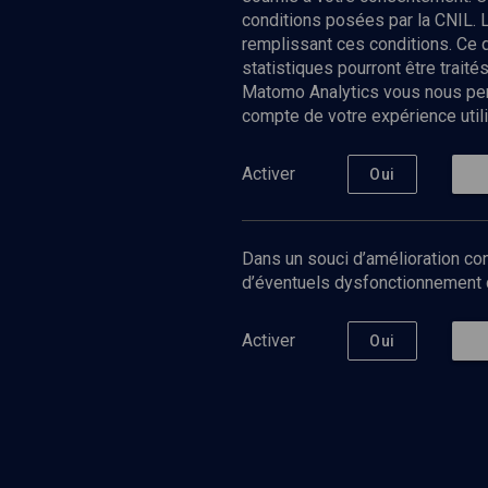
conditions posées par la CNIL. 
remplissant ces conditions. Ce
statistiques pourront être trai
Matomo Analytics vous nous perm
compte de votre expérience utili
Nos Chain
Société
Histoire
Activer
Oui
Culture
Limoud
Université
Dans un souci d’amélioration con
Podcast
d’éventuels dysfonctionnement qu
Activer
Oui
©
2026
Akadem.org - Tous droits réservés.