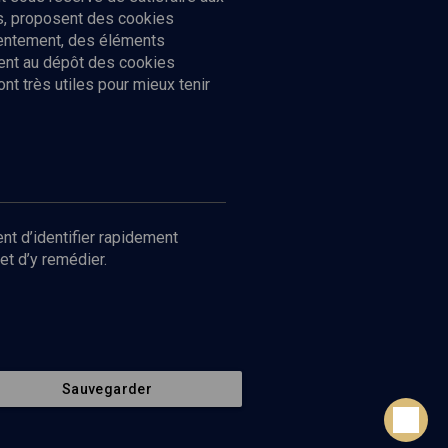
cs, proposent des cookies
sentement, des éléments
ment au dépôt des cookies
t très utiles pour mieux tenir
Suivez-nous
nnées
nt d’identifier rapidement
et d’y remédier.
Sauvegarder
Retour en haut de page