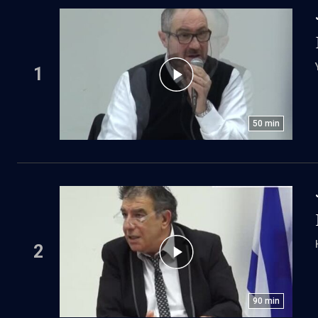
1
50
min
2
90
min