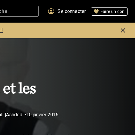
Se connecter
Faire un don
 !
et les
d
Ashdod
10 janvier 2016