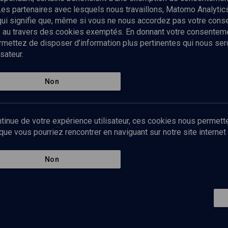
Les partenaires avec lesquels nous travaillons, Matomo Analyti
 qui signifie que, même si vous ne nous accordez pas votre con
tés au travers des cookies exemptés. En donnant votre consente
ettez de disposer d’information plus pertinentes qui nous seron
sateur.
es
Qui sommes-nous ?
La rédaction
Nos soutiens
Non
Politique de protection des do
personnelles
Mentions légales
tinue de votre expérience utilisateur, ces cookies nous permette
Contact
e vous pourriez rencontrer en naviguant sur notre site internet 
Newsletter
Non