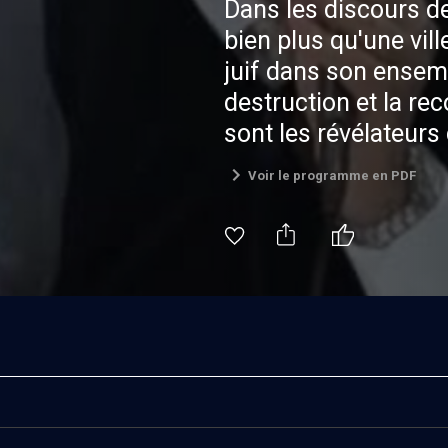
Dans les discours d
bien plus qu'une vil
juif dans son ensem
destruction et la rec
sont les révélateurs 
habitants. L'espace
Voir le programme en PDF
organisait un cycle d
représentation de J
prophètes de la Bibl