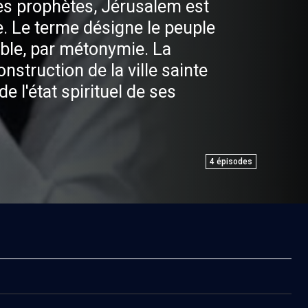
es prophètes, Jérusalem est
le. Le terme désigne le peuple
ble, par métonymie. La
onstruction de la ville sainte
de l'état spirituel de ses
 francophone d'Ashdod
e cours sur la place et la
érusalem chez les grands
4
épisodes
e.