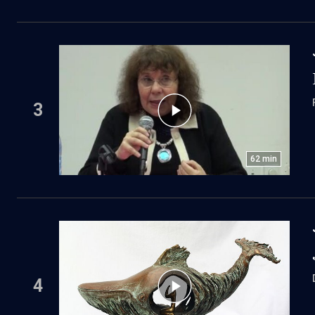
3
62
min
4