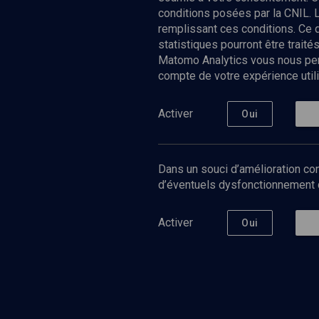
conditions posées par la CNIL. 
remplissant ces conditions. Ce
statistiques pourront être trai
Matomo Analytics vous nous perm
compte de votre expérience utili
Nos Chain
Société
Histoire
Activer
Oui
Culture
Limoud
Université
Dans un souci d’amélioration con
Podcast
d’éventuels dysfonctionnement qu
Activer
Oui
©
2026
Akadem.org - Tous droits réservés.