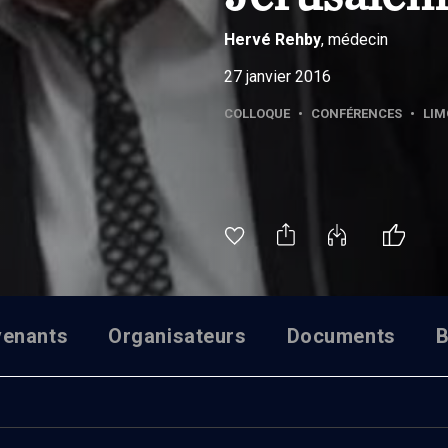
Hervé
Rehby
, médecin
27 janvier 2016
COLLOQUE
•
CONFÉRENCES
•
LIM
venants
Organisateurs
Documents
B