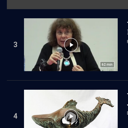
3
62
min
4