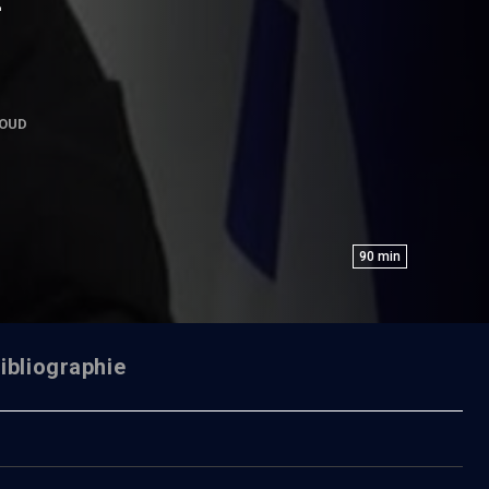
OUD
90
min
ibliographie