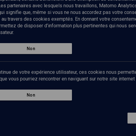
Les partenaires avec lesquels nous travaillons, Matomo Analyti
 qui signifie que, même si vous ne nous accordez pas votre con
tés au travers des cookies exemptés. En donnant votre consente
ettez de disposer d’information plus pertinentes qui nous seron
sateur.
es
Qui sommes-nous ?
La rédaction
Nos soutiens
Non
Politique de protection des do
personnelles
Mentions légales
tinue de votre expérience utilisateur, ces cookies nous permette
Contact
e vous pourriez rencontrer en naviguant sur notre site internet 
Newsletter
Non