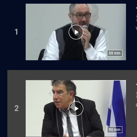
1
50
min
2
90
min