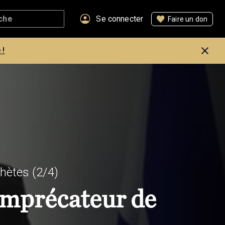
Se connecter
Faire un don
 !
phètes
(2/4)
imprécateur de