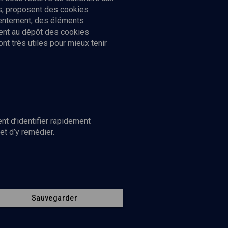
cs, proposent des cookies
sentement, des éléments
ment au dépôt des cookies
t très utiles pour mieux tenir
Suivez-nous
nnées
nt d’identifier rapidement
et d’y remédier.
Sauvegarder
Retour en haut de page