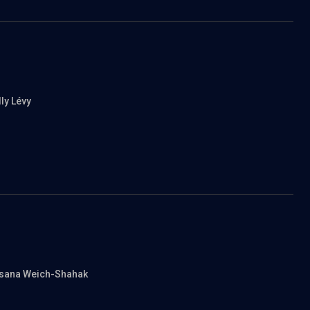
lly Lévy
usana Weich-Shahak