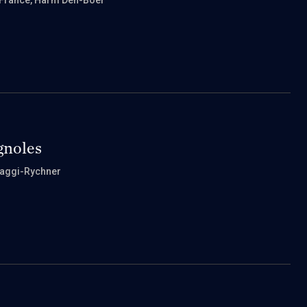
France
, Harm Den-Boer
gnoles
raggi-Rychner