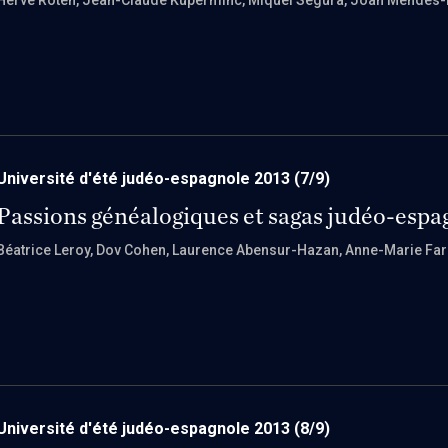
Hervé Roten
, Jean-Claude Kuperminc
, Miquel Segura
, Joan Mendes-
Université d'été judéo-espagnole 2013
(7/9)
Passions généalogiques et sagas judéo-espa
Béatrice Leroy
, Dov Cohen
, Laurence Abensur-Hazan
, Anne-Marie Fa
Université d'été judéo-espagnole 2013
(8/9)