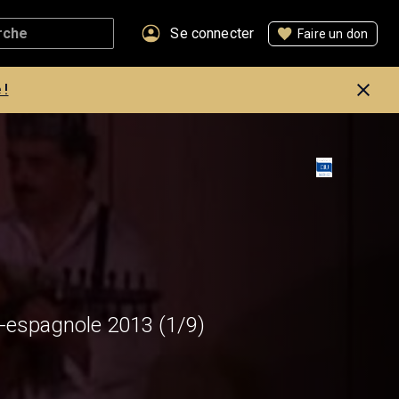
Se connecter
Faire un don
 !
éo-espagnole 2013
(1/9)