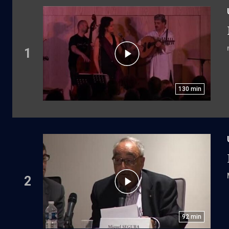
1
130
min
2
92
min