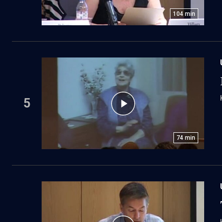
104
min
5
74
min