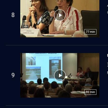
8
77
min
9
90
min