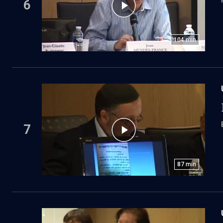
6
104
min
7
87
min