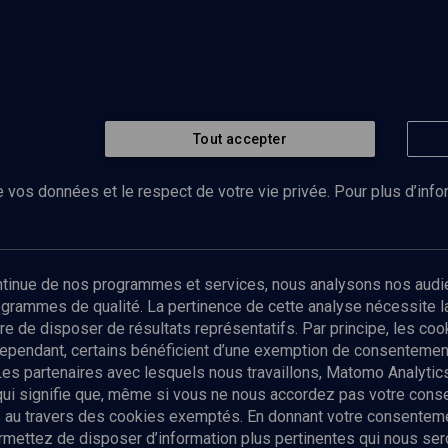
Tout accepter
 vos données et le respect de votre vie privée. Pour plus d’inf
Abonnez-vous à notre newsletter
ontinue de nos programmes et services, nous analysons nos audi
rogrammes de qualité. La pertinence de cette analyse nécessite 
Envoyer
tre de disposer de résultats représentatifs. Par principe, les c
ependant, certains bénéficient d’une exemption de consentement
Les partenaires avec lesquels nous travaillons, Matomo Analyti
 qui signifie que, même si vous ne nous accordez pas votre con
tés au travers des cookies exemptés. En donnant votre consente
ettez de disposer d’information plus pertinentes qui nous seron