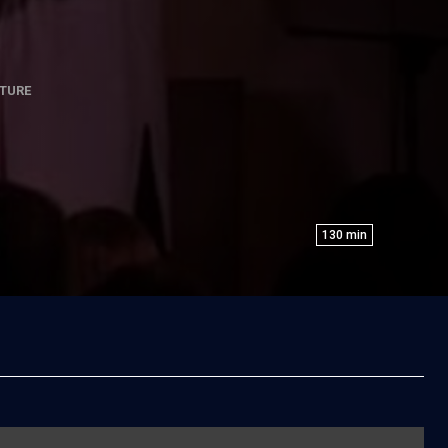
TURE
130
min