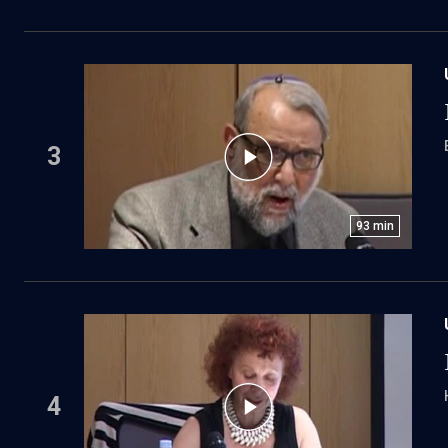
3
93
min
4