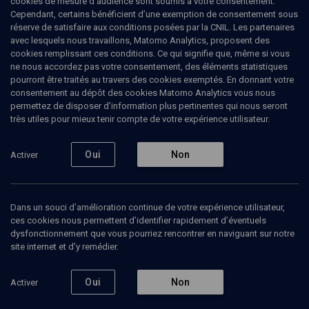
cookies de mesure d’audience sont soumis à votre consentement.
Cependant, certains bénéficient d’une exemption de consentement sous
réserve de satisfaire aux conditions posées par la CNIL. Les partenaires
LIMOUD
avec lesquels nous travaillons, Matomo Analytics, proposent des
La figure divine
(2/2)
cookies remplissant ces conditions. Ce qui signifie que, même si vous
ne nous accordez pas votre consentement, des éléments statistiques
Théologie du judaïsme
pourront être traités au travers des cookies exemptés. En donnant votre
consentement au dépôt des cookies Matomo Analytics vous nous
permettez de disposer d’information plus pertinentes qui nous seront
Shmuel
Trigano
, sociologue
très utiles pour mieux tenir compte de votre expérience utilisateur.
Bernard
Maruani
, médecin, enseignant
+
2
autres
Oui
Non
Activer
04 décembre 2016
LIMOUD
•
CONFÉRENCES
•
COLLOQUE
Dans un souci d’amélioration continue de votre expérience utilisateur,
ces cookies nous permettent d’identifier rapidement d’éventuels
dysfonctionnement que vous pourriez rencontrer en naviguant sur notre
site internet et d’y remédier.
Ajouter
Partager
Télécharger l’audio
J’aime
Oui
Non
Activer
Episodes
Contenus associés
Intervenants
Organ