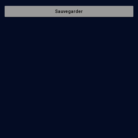
Sauvegarder
120
min
La figure divine
(1/2)
Le Nom et la rencontre divine
Shmuel Trigano
, Isabelle Cohen
, Daniel Sibony
180
min