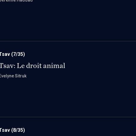
Jérémie Haddad
Tsav
(7/35)
Tsav: Le droit animal
Evelyne Sitruk
Tsav
(8/35)