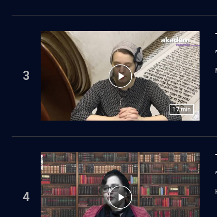
3
17
min
4