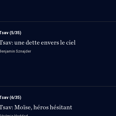
Tsav
(5/35)
Tsav: une dette envers le ciel
Benjamin Sznajder
Tsav
(6/35)
Tsav: Moïse, héros hésitant