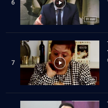
6
31
min
7
17
min