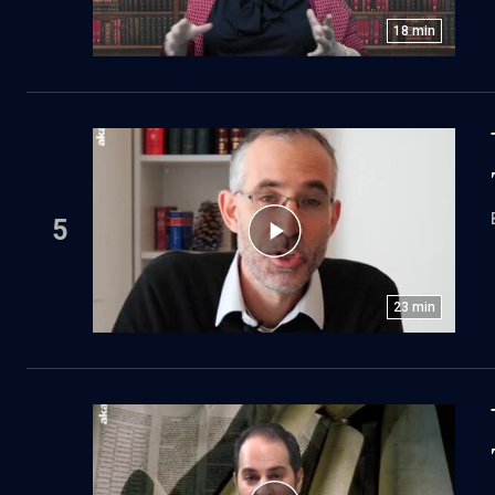
18
min
5
23
min