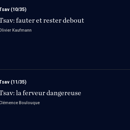
Tsav
(10/35)
Tsav: fauter et rester debout
Olivier Kaufmann
Tsav
(11/35)
Tsav: la ferveur dangereuse
Clémence Boulouque