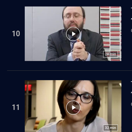
10
28
min
11
32
min