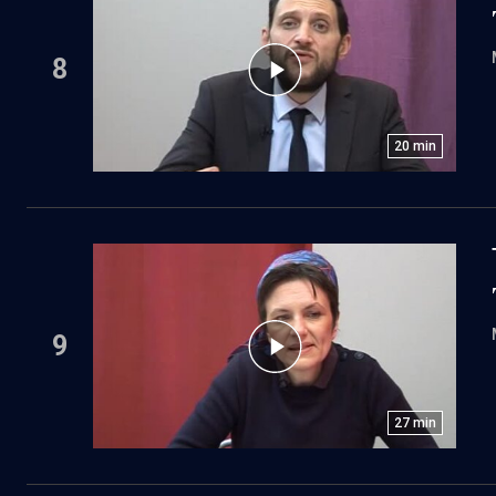
8
20
min
9
27
min