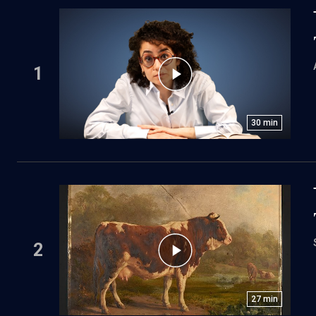
1
30
min
2
27
min