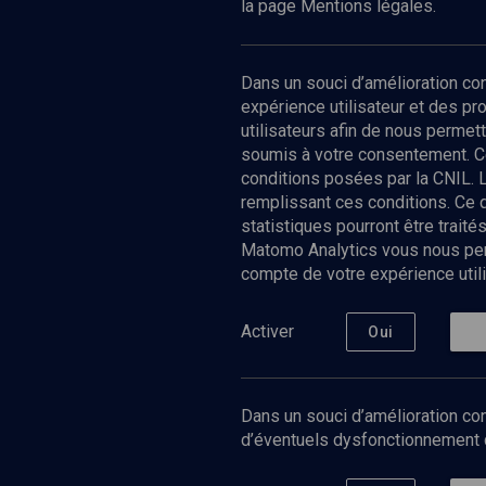
la page Mentions légales.
Dans un souci d’amélioration c
expérience utilisateur et des p
utilisateurs afin de nous permet
soumis à votre consentement. C
conditions posées par la CNIL. 
remplissant ces conditions. Ce
statistiques pourront être trai
Matomo Analytics vous nous perm
compte de votre expérience utili
Nos Chain
Société
Histoire
Activer
Oui
Culture
Limoud
Université
Dans un souci d’amélioration con
Podcast
d’éventuels dysfonctionnement qu