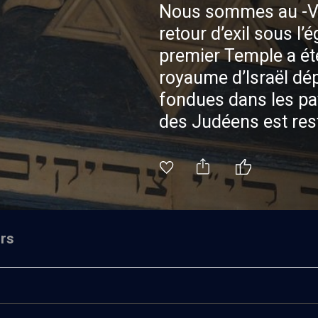
Nous sommes au -Vè
retour d’exil sous l’e
premier Temple a été
royaume d’Israël dé
fondues dans les pay
des Judéens est reste
hébraïque est en pas
que se produit un su
ce qui peut l’être ; 
être mise en place p
pour assurer la péren
rs
judaïsme – fidélité a
mémoire et par l’étu