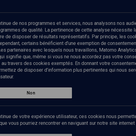
Abonnez-vous à notre newsletter
ontinue de nos programmes et services, nous analysons nos audi
rogrammes de qualité. La pertinence de cette analyse nécessite 
Envoyer
tre de disposer de résultats représentatifs. Par principe, les c
ependant, certains bénéficient d’une exemption de consentement
Les partenaires avec lesquels nous travaillons, Matomo Analyti
 qui signifie que, même si vous ne nous accordez pas votre con
tés au travers des cookies exemptés. En donnant votre consente
ettez de disposer d’information plus pertinentes qui nous seron
sateur.
es
Qui sommes-nous ?
La rédaction
Nos soutiens
Non
Politique de protection des do
personnelles
Mentions légales
tinue de votre expérience utilisateur, ces cookies nous permette
Contact
e vous pourriez rencontrer en naviguant sur notre site internet 
Newsletter