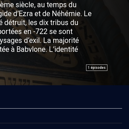
me siècle, au temps du
́gide d’Ezra et de Néhémie. Le
 détruit, les dix tribus du
portées en -722 se sont
sages d’exil. La majorité
́e à Babylone. L’identité
se de disparaître. C’est alors
rsaut héroïque pour sauver
1
épisodes
une stratégie extraordinaire va
ar les dirigeants du peuple
nité d’Israël: l’invention du
̀ l’identité hébraïque par la
de.