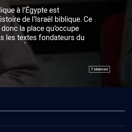
que à l'Égypte est
toire de l’Israël biblique. Ce
 donc la place qu’occupe
ns les textes fondateurs du
ente l'Égypte dans la
e? Passage obligé ou
e sagesse ou d'idolâtrie?
7
séances