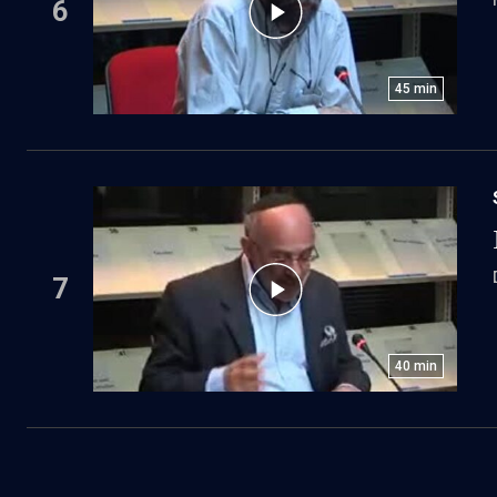
6
45
min
7
40
min