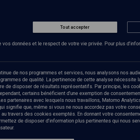
Tout accepter
 vos données et le respect de votre vie privée. Pour plus d’inf
Abonnez-vous à notre newsletter
ontinue de nos programmes et services, nous analysons nos audi
rogrammes de qualité. La pertinence de cette analyse nécessite 
Envoyer
tre de disposer de résultats représentatifs. Par principe, les c
ependant, certains bénéficient d’une exemption de consentement
Les partenaires avec lesquels nous travaillons, Matomo Analyti
 qui signifie que, même si vous ne nous accordez pas votre con
tés au travers des cookies exemptés. En donnant votre consente
ettez de disposer d’information plus pertinentes qui nous seron
sateur.
es
Qui sommes-nous ?
La rédaction