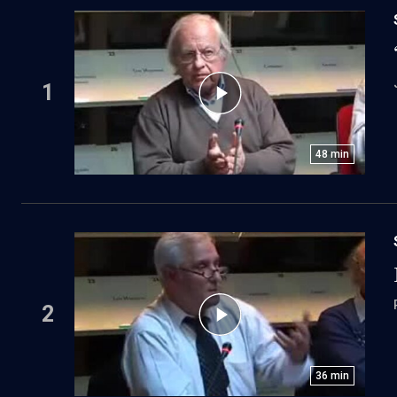
1
48
min
2
36
min