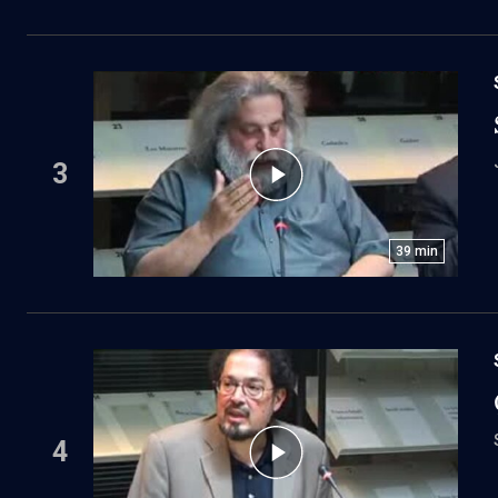
3
39
min
4