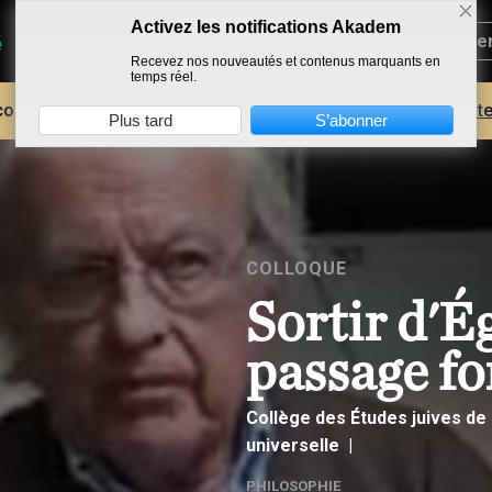
Activez les notifications Akadem
Recevez nos nouveautés et contenus marquants en
temps réel.
core plus d'AKADEM ?
Découvrez les avantages d'un compte
Plus tard
S’abonner
COLLOQUE
Sortir d'É
passage f
Collège des Études juives de l
universelle
PHILOSOPHIE