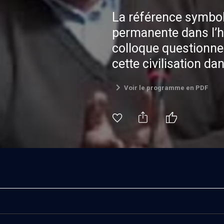
La référence symboli
permanente dans l’his
colloque questionne
cette civilisation da
judaïsme. Que représ
Voir le programme en PDF
perspective bibliqu
châtiment? Source d