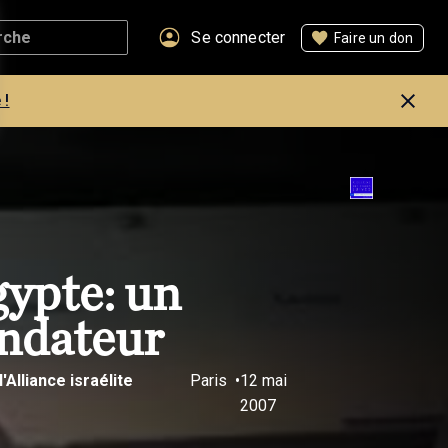
Se connecter
Faire un don
 !
gypte: un
ondateur
'Alliance israélite
Paris
12 mai
2007