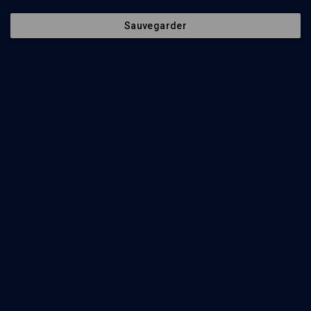
Sauvegarder
Ajouter
Partager
J’aime
Séances
Organisateurs
90
min
Radicalisation antisémite et rafles en France
(1/6)
Perspectives régionales