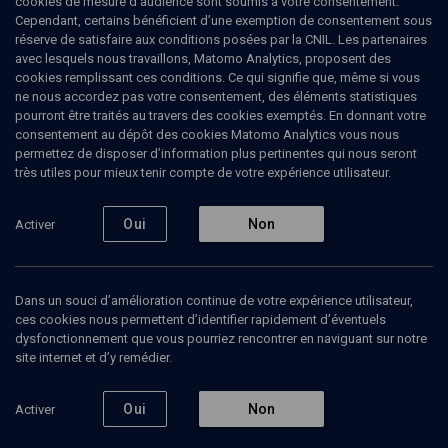
cookies de mesure d’audience sont soumis à votre consentement.
Cependant, certains bénéficient d’une exemption de consentement sous
réserve de satisfaire aux conditions posées par la CNIL. Les partenaires
COLLOQUE
avec lesquels nous travaillons, Matomo Analytics, proposent des
Radicalisation antisémite et
cookies remplissant ces conditions. Ce qui signifie que, même si vous
ne nous accordez pas votre consentement, des éléments statistiques
rafles en France
pourront être traités au travers des cookies exemptés. En donnant votre
consentement au dépôt des cookies Matomo Analytics vous nous
Anonymes, Justes et persécutés
Bordeaux
21 janvier
permettez de disposer d’information plus pertinentes qui nous seront
durant la période nazie
2014
très utiles pour mieux tenir compte de votre expérience utilisateur.
HISTOIRE
Oui
Non
Activer
À l'occasion du 70e anniversaire des raﬂes de
Bordeaux de décembre 1943 et de janvier 1944 au
cours desquelles le grand rabbin Joseph Cohen ainsi
que le personnel de l'UGIF et du Consistoire sont
Dans un souci d’amélioration continue de votre expérience utilisateur,
arrêtés, la synagogue pillée et transformée en prison
ces cookies nous permettent d’identifier rapidement d’éventuels
et les Juifs français livrés par le régime de Vichy à la
dysfonctionnement que vous pourriez rencontrer en naviguant sur notre
police allemande, un colloque est organisé à
site internet et d’y remédier.
Bordeaux, consacré à la radicalisation des
persécutions antisémites en France à partir de
l’automne 1943.
Oui
Non
Activer
Voir le programme en PDF