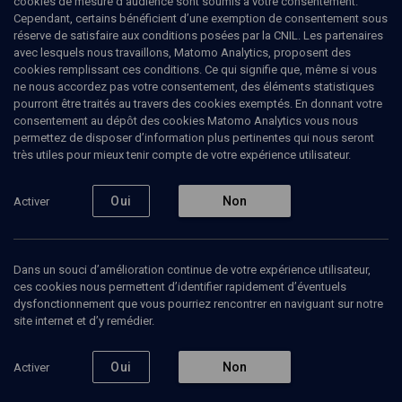
cookies de mesure d’audience sont soumis à votre consentement.
Cependant, certains bénéficient d’une exemption de consentement sous
réserve de satisfaire aux conditions posées par la CNIL. Les partenaires
CONCERT
avec lesquels nous travaillons, Matomo Analytics, proposent des
Musique classique
cookies remplissant ces conditions. Ce qui signifie que, même si vous
ne nous accordez pas votre consentement, des éléments statistiques
04 décembre 2008
pourront être traités au travers des cookies exemptés. En donnant votre
consentement au dépôt des cookies Matomo Analytics vous nous
CULTURE
permettez de disposer d’information plus pertinentes qui nous seront
très utiles pour mieux tenir compte de votre expérience utilisateur.
Un lien existentiel semble unir le peuple juif à la
musique. Compositeurs et interprètes se bousculent
dans l’histoire. Liturgie et musique s’interpénètrent
Oui
Non
Activer
jusqu’à se confondre. On ne compte pas le nombre
de Kol nidré composés à toutes les époques.
Akadem promène son micro et ses caméras sur
scène et en coulisses.
Dans un souci d’amélioration continue de votre expérience utilisateur,
ces cookies nous permettent d’identifier rapidement d’éventuels
dysfonctionnement que vous pourriez rencontrer en naviguant sur notre
site internet et d’y remédier.
Ajouter
Partager
J’aime
Oui
Non
Activer
Episodes