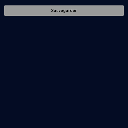
Sauvegarder
55
min
Musique classique
(1/5)
Concert: Bernstein, Barber, Copland, Weill
Elsa Lévy
, Clara Zaoui
, Simon Zaoui