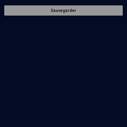
Ajouter
Partager
J’aime
Sauvegarder
Séances
Organisateurs
15
min
Le monde d'après (confinement 2020)
(1/17)
Remettre le compteur à zéro
Antoine Mercier
, Jean-Pierre Winter