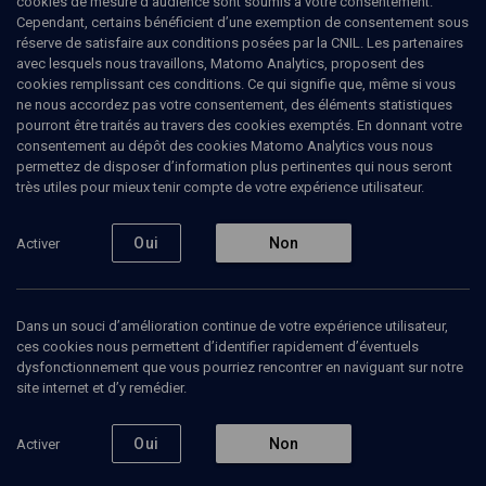
cookies de mesure d’audience sont soumis à votre consentement.
Cependant, certains bénéficient d’une exemption de consentement sous
réserve de satisfaire aux conditions posées par la CNIL. Les partenaires
COURS
avec lesquels nous travaillons, Matomo Analytics, proposent des
Introduction à l'étude de
cookies remplissant ces conditions. Ce qui signifie que, même si vous
ne nous accordez pas votre consentement, des éléments statistiques
Kohelet, l'Ecclesiaste
pourront être traités au travers des cookies exemptés. En donnant votre
consentement au dépôt des cookies Matomo Analytics vous nous
Université Populaire du
Strasbourg
14 janvier
permettez de disposer d’information plus pertinentes qui nous seront
Judaïsme
2020
très utiles pour mieux tenir compte de votre expérience utilisateur.
LIMOUD
Oui
Non
Activer
Quelle est cette vie "sous le soleil", comme dit
Kohélet, et quel est son sens ? A quoi sert de
travailler ? Où va notre labeur et notre effort ? Que
reste-t-il aux hommes après le passage du temps et
Dans un souci d’amélioration continue de votre expérience utilisateur,
l’inéluctabilité de la mort ? Y a-t-il une justice ? Telles
ces cookies nous permettent d’identifier rapidement d’éventuels
sont quelques-unes des questions que ce texte
dysfonctionnement que vous pourriez rencontrer en naviguant sur notre
explore, et qu’il nous adresse en retour si l’on se
site internet et d’y remédier.
prête à son enseignement. Etudier Kohélet, c’est
accepter que bonheur et justice sont possibles, mais
qu’ils ont un prix.
Oui
Non
Activer