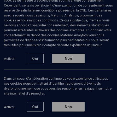
cookies de mesure d’audience sont soumis à votre consentement.
Cependant, certains bénéficient d’une exemption de consentement sous
réserve de satisfaire aux conditions posées par la CNIL. Les partenaires
COLLOQUE
avec lesquels nous travaillons, Matomo Analytics, proposent des
Hommage à Gérard Nahon
cookies remplissant ces conditions. Ce qui signifie que, même si vous
ne nous accordez pas votre consentement, des éléments statistiques
Musée d'art et d'histoire du
Paris
29 janvier
pourront être traités au travers des cookies exemptés. En donnant votre
consentement au dépôt des cookies Matomo Analytics vous nous
Judaïsme
2019
permettez de disposer d’information plus pertinentes qui nous seront
très utiles pour mieux tenir compte de votre expérience utilisateur.
HISTOIRE
Cette journée met l’accent sur les apports majeurs
Oui
Non
de Gérard Nahon, tant du point de vue des objets et
Activer
des méthodes que de l’essor des études juives
comme discipline, dont il fut en France l’un des
principaux artisans dans les années 1980. Parmi les
très nombreux champs couverts par ses travaux,
Dans un souci d’amélioration continue de votre expérience utilisateur,
l’histoire des communautés juives de la France
ces cookies nous permettent d’identifier rapidement d’éventuels
médiévale, qu’il développa notamment dans le sillage
dysfonctionnement que vous pourriez rencontrer en naviguant sur notre
de Bernhard Blumenkranz auquel il succéda comme
site internet et d’y remédier.
directeur de la Nouvelle Gallia Judaica. Autre domaine
de prédilection de ce chercheur insatiable, le monde
séfarade, à travers sa thèse consacrée aux Nations
Oui
Non
Activer
juives portugaises du Sud-Ouest, élargie ensuite à
l’ensemble des périphéries séfarades, pour reprendre