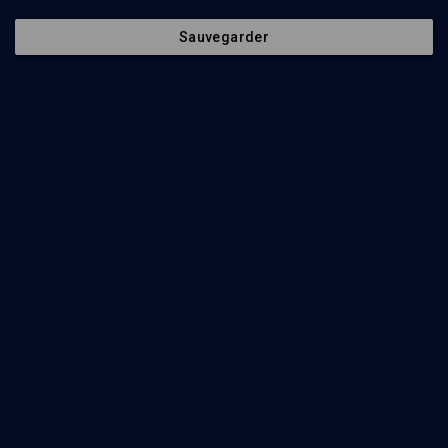
Sauvegarder
Ajouter
Partager
J’aime
Episodes
Intervenants
Organisateurs
74
min
HISTOIRE: Marranes et marranisme
(1/6)
Les conversions: le martyre et l'opportuniste
Dov Stuchinsky