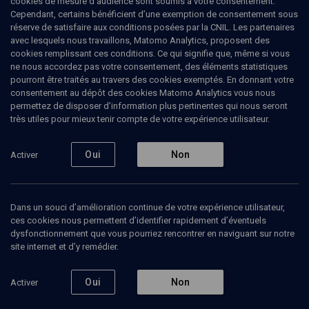
cookies de mesure d’audience sont soumis à votre consentement.
Cependant, certains bénéficient d’une exemption de consentement sous
marranisme
réserve de satisfaire aux conditions posées par la CNIL. Les partenaires
avec lesquels nous travaillons, Matomo Analytics, proposent des
Université Populaire du Judaïsme
Tel Aviv
23 octobre 2017
cookies remplissant ces conditions. Ce qui signifie que, même si vous
ne nous accordez pas votre consentement, des éléments statistiques
HISTOIRE
pourront être traités au travers des cookies exemptés. En donnant votre
La conversion en masse et souvent forcée des Juifs
consentement au dépôt des cookies Matomo Analytics vous nous
d’Espagne et du Portugal à la fin du Moyen Age créa
permettez de disposer d’information plus pertinentes qui nous seront
le phénomène marrane ou converso. Ce phénomène
très utiles pour mieux tenir compte de votre expérience utilisateur.
historique de longue durée vit des chrétiens d’origine
juive judaïser en secret ou soupçonnés de rester juifs
dans la clandestinité. L’époque contemporaine a vu
Oui
Non
Activer
des relectures et des réinterprétations positives de la
figure marrane à l’instar de Jacques Derrida ou
d’Edgar Morin, qui y ont vu la naissance, positive,
d’une identité non "communautaire". Nous nous
Dans un souci d’amélioration continue de votre expérience utilisateur,
proposons d’expliquer les enjeux de ce débat en
ces cookies nous permettent d’identifier rapidement d’éventuels
proposant une contextualisation historique adéquate
dysfonctionnement que vous pourriez rencontrer en naviguant sur notre
à une meilleure compréhension du phénomène
site internet et d’y remédier.
marrane et de son importance "généalogique" pour
les identités juives actuelles
Oui
Non
Activer
Voir le programme en PDF