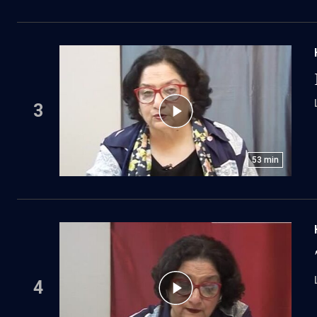
3
53
min
4