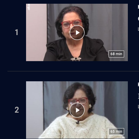
1
68
min
2
65
min