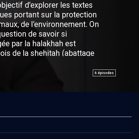
bjectif d'explorer les textes
ques portant sur la protection
imaux, de l’environnement. On
question de savoir si
gée par la halakhah est
lois de la shehitah (abattage
de la kashrut. Qu’en est-il de
? de l’agriculture de masse ?
6
épisodes
 « éco-kasher » est-il si peu
érents courants de
hui ?