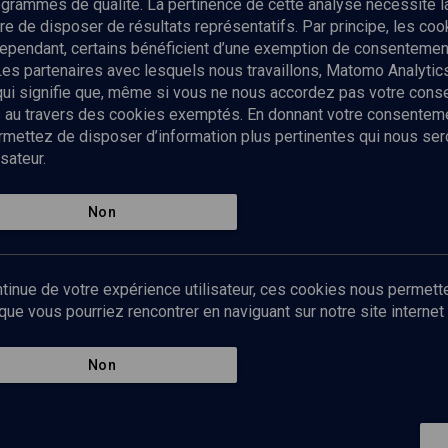
rogrammes de qualité. La pertinence de cette analyse nécessite 
Envoyer
tre de disposer de résultats représentatifs. Par principe, les c
ependant, certains bénéficient d’une exemption de consentement
Les partenaires avec lesquels nous travaillons, Matomo Analyti
 qui signifie que, même si vous ne nous accordez pas votre con
tés au travers des cookies exemptés. En donnant votre consente
ettez de disposer d’information plus pertinentes qui nous seron
sateur.
es
Qui sommes-nous ?
La rédaction
Nos soutiens
Non
Politique de protection des do
personnelles
Mentions légales
tinue de votre expérience utilisateur, ces cookies nous permette
Contact
e vous pourriez rencontrer en naviguant sur notre site internet 
Newsletter
Non