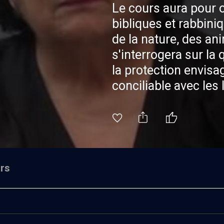
Le cours aura pour o
bibliques et rabbini
de la nature, des an
s'interrogera sur la 
la protection envisa
conciliable avec les 
rituel) et les règles 
l’élevage industriel 
Pourquoi le label dit
connu dans les diff
l’orthodoxie aujourd’
rs