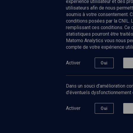
expérience utilisateur et des p
utilisateurs afin de nous permet
soumis à votre consentement. C
conditions posées par la CNIL. 
remplissant ces conditions. Ce
statistiques pourront être trai
Matomo Analytics vous nous perm
compte de votre expérience utili
Nos Chain
Société
Histoire
Activer
Oui
Culture
Limoud
Université
Dans un souci d’amélioration con
Podcast
d’éventuels dysfonctionnement qu
Activer
Oui