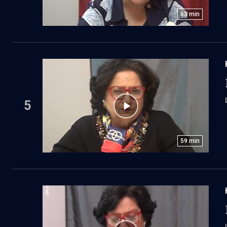
63
min
5
59
min