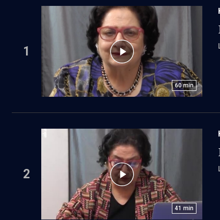
1
60
min
2
41
min