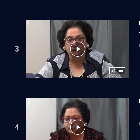
3
54
min
4