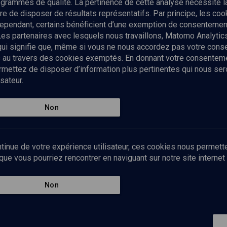
rogrammes de qualité. La pertinence de cette analyse nécessite 
Envoyer
tre de disposer de résultats représentatifs. Par principe, les c
ependant, certains bénéficient d’une exemption de consentement
Les partenaires avec lesquels nous travaillons, Matomo Analyti
 qui signifie que, même si vous ne nous accordez pas votre con
tés au travers des cookies exemptés. En donnant votre consente
ettez de disposer d’information plus pertinentes qui nous seron
sateur.
es
Qui sommes-nous ?
La rédaction
Nos soutiens
Non
Politique de protection des do
personnelles
Mentions légales
tinue de votre expérience utilisateur, ces cookies nous permette
Contact
e vous pourriez rencontrer en naviguant sur notre site internet 
Newsletter
Non