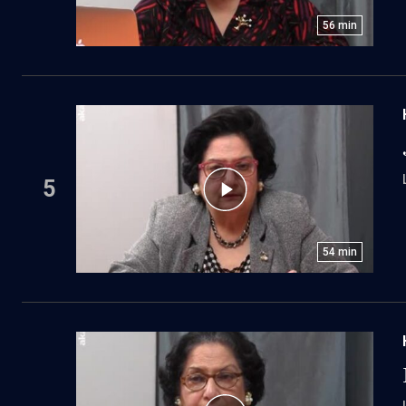
56
min
5
54
min