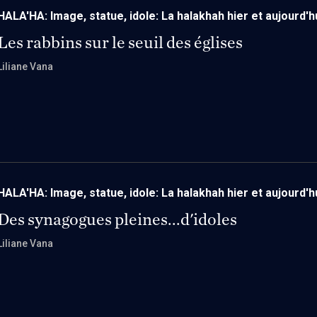
talmudique fait état
HALA'HA: Image, statue, idole: La halakhah hier et aujourd'h
de statues par de gr
Les rabbins sur le seuil des églises
Comment expliquer c
Liliane Vana
règles relatives à l’i
serviront de cadre d
l’analyse des nouvel
Qu’en est-il de nos 
détention des image
des grands maîtres 
HALA'HA: Image, statue, idole: La halakhah hier et aujourd'h
les grands maîtres 
Des synagogues pleines...d'idoles
indépendamment de la
Liliane Vana
rapport des Juifs à l
formes figuratives 
la Michna.