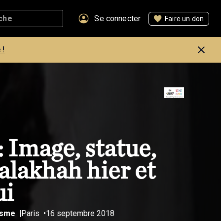
Se connecter
Faire un don
 !
Image, statue,
halakhah hier et
ui
ïsme
Paris
16 septembre 2018