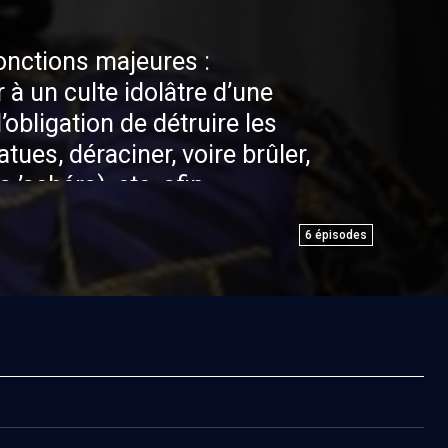
jonctions majeures :
er à un culte idolâtre d’une
 l’obligation de détruire les
atues, déraciner, voire brûler,
a ’achéra), etc. afin
e, d’en désacraliser les objets
6
épisodes
ire disparaître. Or à l’époque
ges tentent d’empêcher les
 idoles en élaborant de
n lesquelles seul l’idolâtre
) désacraliser une idole.
est nul et non avenu s’il est
En outre, la littérature