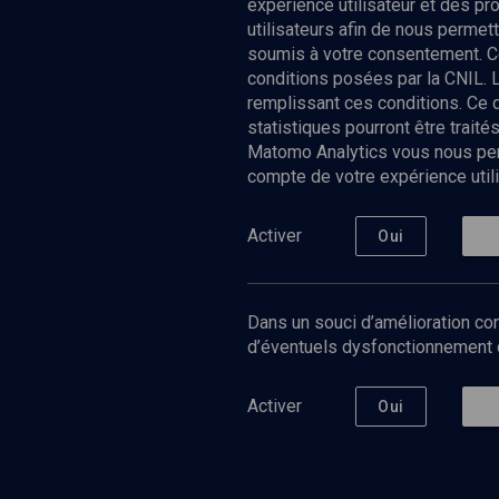
expérience utilisateur et des p
utilisateurs afin de nous permet
soumis à votre consentement. C
conditions posées par la CNIL. 
remplissant ces conditions. Ce
statistiques pourront être trai
Matomo Analytics vous nous perm
compte de votre expérience utili
Nos Chain
Société
Histoire
Activer
Oui
Culture
Limoud
Université
Dans un souci d’amélioration con
Podcast
d’éventuels dysfonctionnement qu
Activer
Oui