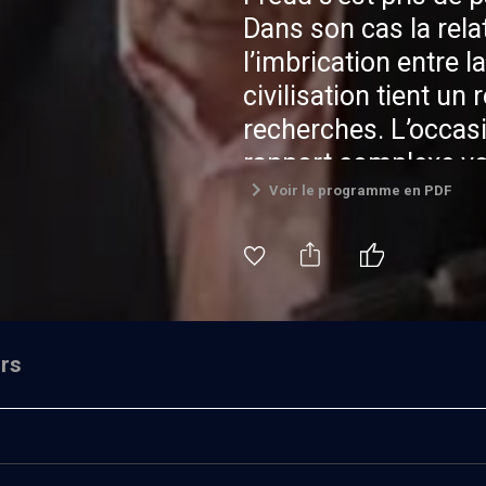
Dans son cas la rela
l’imbrication entre la
civilisation tient un
recherches. L’occasi
rapport complexe voi
Freud avec la tradit
Voir le programme en PDF
rs