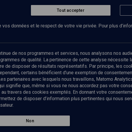
Tout accepter
 vos données et le respect de votre vie privée. Pour plus d’inf
Abonnez-vous à notre newsletter
ontinue de nos programmes et services, nous analysons nos audi
rogrammes de qualité. La pertinence de cette analyse nécessite 
Envoyer
tre de disposer de résultats représentatifs. Par principe, les c
ependant, certains bénéficient d’une exemption de consentement
Les partenaires avec lesquels nous travaillons, Matomo Analyti
 qui signifie que, même si vous ne nous accordez pas votre con
tés au travers des cookies exemptés. En donnant votre consente
ettez de disposer d’information plus pertinentes qui nous seron
sateur.
es
Qui sommes-nous ?
La rédaction
Nos soutiens
Non
Politique de protection des do