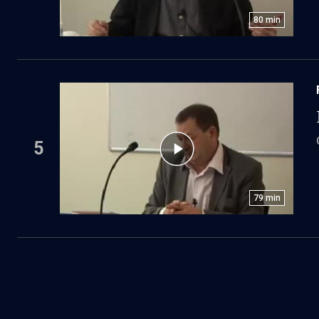
80
min
5
79
min