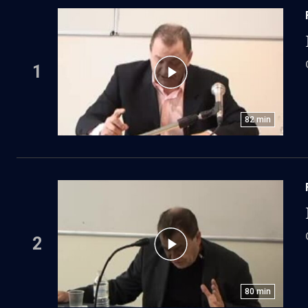
1
82
min
2
80
min