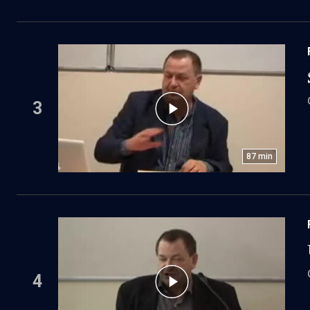
3
87
min
4