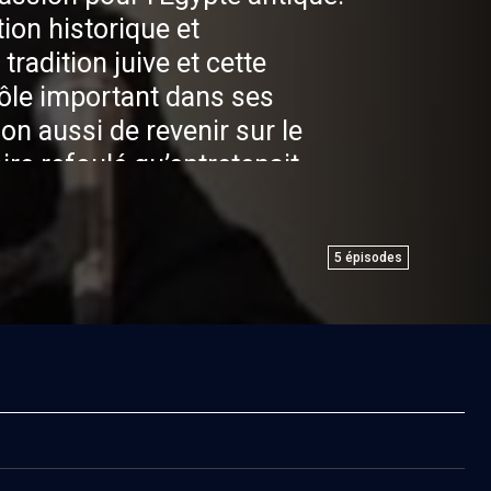
tion historique et
 tradition juive et cette
 rôle important dans ses
on aussi de revenir sur le
re refoulé qu’entretenait
ion de ses pères.
5
épisodes