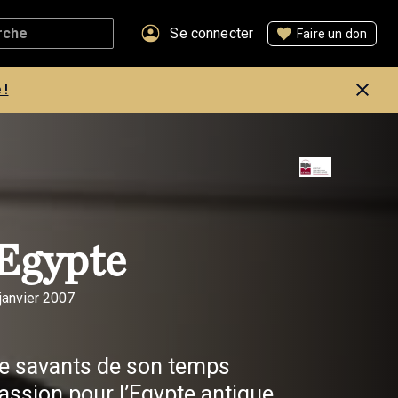
Se connecter
Faire un don
 !
’Egypte
janvier 2007
 savants de son temps
passion pour l’Egypte antique.