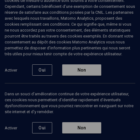
cookies de mesure d’audience sont soumis à votre consentement.
Cependant, certains bénéficient d’une exemption de consentement sous
réserve de satisfaire aux conditions posées par la CNIL. Les partenaires
COLLOQUE
avec lesquels nous travaillons, Matomo Analytics, proposent des
Femmes : combats, espoirs,
cookies remplissant ces conditions. Ce qui signifie que, même si vous
ne nous accordez pas votre consentement, des éléments statistiques
réussites
pourront être traités au travers des cookies exemptés. En donnant votre
consentement au dépôt des cookies Matomo Analytics vous nous
Conseil International des Femmes
Paris
29 mai
permettez de disposer d’information plus pertinentes qui nous seront
juives
2010
très utiles pour mieux tenir compte de votre expérience utilisateur.
VIE JUIVE
Oui
Non
Activer
Comment apprécier la situation des femmes dans la
société civile et religieuse? Comment évaluer les
avancées et les retards, mais aussi comment mieux
comprendre la place de la femme dans les textes
Dans un souci d’amélioration continue de votre expérience utilisateur,
bibliques et concilier avec la tradition l’exigence
ces cookies nous permettent d’identifier rapidement d’éventuels
contemporaine d’égalité et de justice? Réflexions à
dysfonctionnement que vous pourriez rencontrer en naviguant sur notre
voix haute de quelques femmes témoins et actrices
site internet et d’y remédier.
de ce combat.
Voir le programme en PDF
Oui
Non
Activer