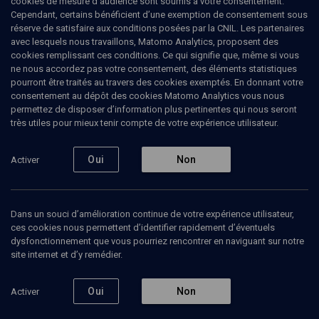
cookies de mesure d’audience sont soumis à votre consentement.
Cependant, certains bénéficient d’une exemption de consentement sous
réserve de satisfaire aux conditions posées par la CNIL. Les partenaires
COLLOQUE
avec lesquels nous travaillons, Matomo Analytics, proposent des
Etat du symbolique
cookies remplissant ces conditions. Ce qui signifie que, même si vous
ne nous accordez pas votre consentement, des éléments statistiques
Schibboleth-Actualite de Freud
Paris
10 juin 2014
pourront être traités au travers des cookies exemptés. En donnant votre
consentement au dépôt des cookies Matomo Analytics vous nous
PHILOSOPHIE
permettez de disposer d’information plus pertinentes qui nous seront
très utiles pour mieux tenir compte de votre expérience utilisateur.
Qu’est-ce qui fait tenir ensemble les membres d’une
société si ce n’est l’identification des paroles et des
symboles? Poursuivant son travail exploratoire, le
Oui
Non
Activer
groupe Shibboleth proposait en juin dernier une
réflexion sur le droit, la loi et la place du symbolique
dans notre société et tout particulièrement dans les
processus de transmission. Un colloque de haut
Dans un souci d’amélioration continue de votre expérience utilisateur,
niveau, pas facilement accessible à ceux qui ne
ces cookies nous permettent d’identifier rapidement d’éventuels
jonglent pas avec les concepts psychanalytiques....
dysfonctionnement que vous pourriez rencontrer en naviguant sur notre
site internet et d’y remédier.
Oui
Non
Activer
Ajouter
Partager
J’aime