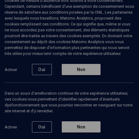
cookies de mesure d’audience sont soumis à votre consentement.
Cependant, certains bénéficient d’une exemption de consentement sous
réserve de satisfaire aux conditions posées par la CNIL. Les partenaires
avec lesquels nous travaillons, Matomo Analytics, proposent des
cookies remplissant ces conditions. Ce qui signifie que, même si vous
ne nous accordez pas votre consentement, des éléments statistiques
pourront être traités au travers des cookies exemptés. En donnant votre
consentement au dépôt des cookies Matomo Analytics vous nous
COLLOQUE
permettez de disposer d’information plus pertinentes qui nous seront
très utiles pour mieux tenir compte de votre expérience utilisateur.
Colloques
Oui
Non
Activer
14 février 2025
Colloques
Dans un souci d’amélioration continue de votre expérience utilisateur,
ces cookies nous permettent d’identifier rapidement d’éventuels
dysfonctionnement que vous pourriez rencontrer en naviguant sur notre
site internet et d’y remédier.
Ajouter
Partager
J’aime
Oui
Non
Activer
Séances