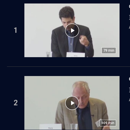
1
79
min
2
109
min