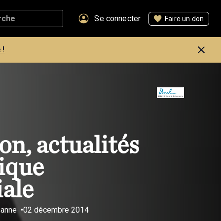
Se connecter
Faire un don
 !
on, actualités
ique
ale
sanne
02 décembre 2014