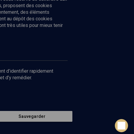
cs, proposent des cookies
sentement, des éléments
ment au dépôt des cookies
t très utiles pour mieux tenir
Suivez-nous
nnées
nt d’identifier rapidement
et d’y remédier.
Sauvegarder
Retour en haut de page