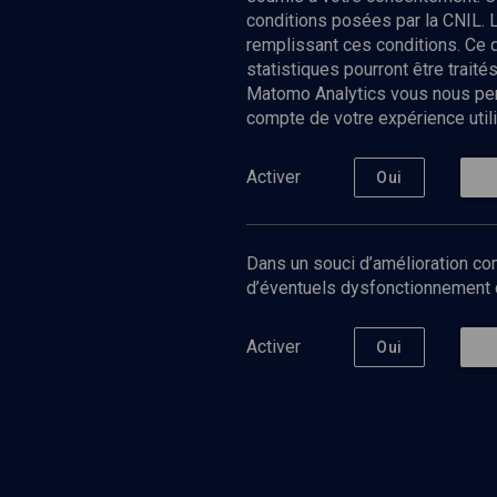
conditions posées par la CNIL. 
remplissant ces conditions. Ce
statistiques pourront être trai
Matomo Analytics vous nous perm
compte de votre expérience utili
Nos Chain
Société
Histoire
Activer
Oui
Culture
Limoud
Université
Dans un souci d’amélioration con
Podcast
d’éventuels dysfonctionnement qu
Activer
Oui
©
2026
Akadem.org - Tous droits réservés.