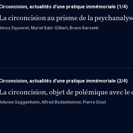
de la nécessaire prés
Circoncision, actualités d'une pratique immémoriale
(1/4)
corps et du libre arbi
La circoncision au prisme de la psychanalys
de la circoncision s
Amos Squverer
, Muriel Katz-Gilbert
, Bruno Karsenti
Circoncision, actualités d'une pratique immémoriale
(2/4)
La circoncision, objet de polémique avec le
Antoine Guggenheim
, Alfred Bodenheimer
, Pierre Gisel