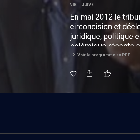
VIE JUIVE
En mai 2012 le tribu
circoncision et déc
juridique, politique 
polémique récente es
le sens de cette pra
Voir le programme en PDF
temps immémoriaux d
juif. Elle apparaît
difficulté moderne à 
trouve son origine da
est l’expression de l
généalogie juive et d
divine faite à Abraha
historique irrésolue