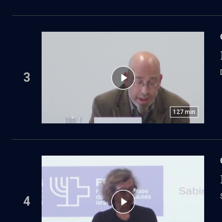
3
127
min
4