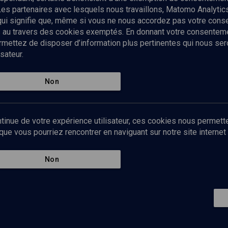
Les partenaires avec lesquels nous travaillons, Matomo Analyti
 qui signifie que, même si vous ne nous accordez pas votre con
tés au travers des cookies exemptés. En donnant votre consente
ettez de disposer d’information plus pertinentes qui nous seron
sateur.
es
Qui sommes-nous ?
La rédaction
Nos soutiens
Non
Politique de protection des do
personnelles
Mentions légales
tinue de votre expérience utilisateur, ces cookies nous permette
Contact
e vous pourriez rencontrer en naviguant sur notre site internet 
Newsletter
Non