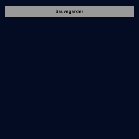
Séances
Organisateurs
Sauvegarder
64
min
André Chouraqui, les mots et l’action
(1/4)
Retrouver l'étymologie des textes saints
Francine Kaufmann