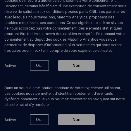
cookies de mesure d’audience sont soumis à votre consentement.
Cependant, certains bénéficient d’une exemption de consentement sous
réserve de satisfaire aux conditions posées par la CNIL. Les partenaires
COLLOQUE
avec lesquels nous travaillons, Matomo Analytics, proposent des
André Chouraqui, les mots et
cookies remplissant ces conditions. Ce qui signifie que, même si vous
ne nous accordez pas votre consentement, des éléments statistiques
l’action
pourront être traités au travers des cookies exemptés. En donnant votre
consentement au dépôt des cookies Matomo Analytics vous nous
Centre communautaire de Paris
Paris
20 janvier 2008
permettez de disposer d’information plus pertinentes qui nous seront
très utiles pour mieux tenir compte de votre expérience utilisateur.
VIE JUIVE
La pensée et les enseignements d’André Chouraqui,
Oui
Non
Activer
disparu en 2007, apparaissent à l’aune des défis de la
mondialisation d’une criante actualité. Cette soirée-
hommage mêle réflexions sur son œuvre de
traducteur de la Bible et témoignages.
Dans un souci d’amélioration continue de votre expérience utilisateur,
ces cookies nous permettent d’identifier rapidement d’éventuels
Voir le programme en PDF
dysfonctionnement que vous pourriez rencontrer en naviguant sur notre
site internet et d’y remédier.
Oui
Non
Activer
Ajouter
Partager
J’aime