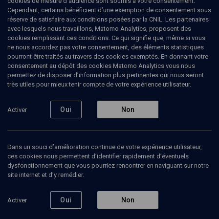
cookies de mesure d’audience sont soumis à votre consentement.
de réponse
(1/3)
Cependant, certains bénéficient d’une exemption de consentement sous
réserve de satisfaire aux conditions posées par la CNIL. Les partenaires
Pierre Lurçat droit de réponse à
avec lesquels nous travaillons, Matomo Analytics, proposent des
cookies remplissant ces conditions. Ce qui signifie que, même si vous
Alain Finkielkraut
ne nous accordez pas votre consentement, des éléments statistiques
pourront être traités au travers des cookies exemptés. En donnant votre
Pierre
Lurçat
, écrivain
consentement au dépôt des cookies Matomo Analytics vous nous
permettez de disposer d’information plus pertinentes qui nous seront
30 avril 2026
très utiles pour mieux tenir compte de votre expérience utilisateur.
Oui
Non
Activer
Ajouter
Partager
Télécharger l’audio
J’aime
Dans un souci d’amélioration continue de votre expérience utilisateur,
ces cookies nous permettent d’identifier rapidement d’éventuels
Episodes
Intervenants
dysfonctionnement que vous pourriez rencontrer en naviguant sur notre
site internet et d’y remédier.
Oui
Non
Activer