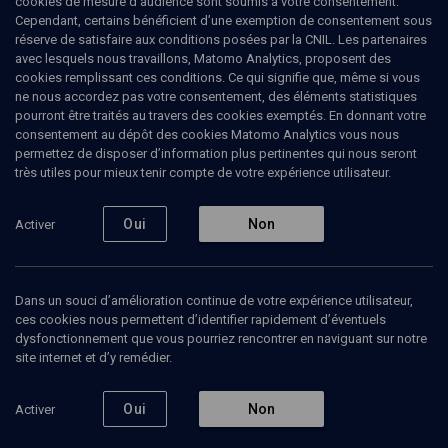
cookies de mesure d’audience sont soumis à votre consentement.
de réponse
(1/3)
Cependant, certains bénéficient d’une exemption de consentement sous
réserve de satisfaire aux conditions posées par la CNIL. Les partenaires
Pierre Lurçat droit de réponse à
avec lesquels nous travaillons, Matomo Analytics, proposent des
cookies remplissant ces conditions. Ce qui signifie que, même si vous
Alain Finkielkraut
ne nous accordez pas votre consentement, des éléments statistiques
pourront être traités au travers des cookies exemptés. En donnant votre
Pierre
Lurçat
, écrivain
consentement au dépôt des cookies Matomo Analytics vous nous
permettez de disposer d’information plus pertinentes qui nous seront
30 avril 2026
très utiles pour mieux tenir compte de votre expérience utilisateur.
Oui
Non
Activer
Ajouter
Partager
Télécharger l’audio
J’aime
Dans un souci d’amélioration continue de votre expérience utilisateur,
ces cookies nous permettent d’identifier rapidement d’éventuels
Episodes
Intervenants
dysfonctionnement que vous pourriez rencontrer en naviguant sur notre
site internet et d’y remédier.
Oui
Non
Activer