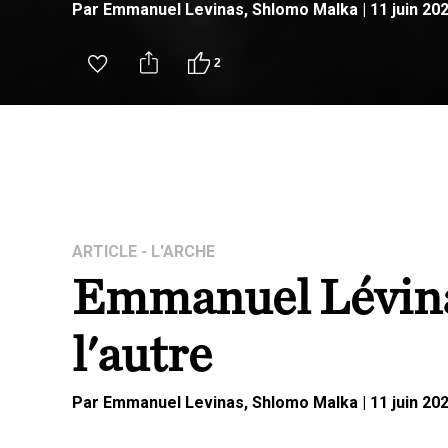
Par
Emmanuel
Levinas
,
Shlomo
Malka
|
11 juin 20
2
ARTICLE
- L'ARCHE
Emmanuel Lévinas
l'autre
Par
Emmanuel
Levinas
,
Shlomo
Malka
|
11 juin 20