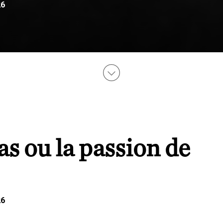
26
 ou la passion de
26