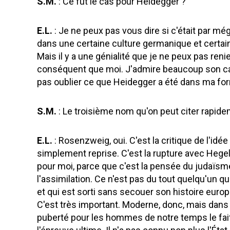
S.M.
: Ce fut le cas pour Heidegger ?
E.L.
: Je ne peux pas vous dire si c'était par mé
dans une certaine culture germanique et certai
Mais il y a une génialité que je ne peux pas reni
conséquent que moi. J'admire beaucoup son cara
pas oublier ce que Heidegger a été dans ma form
S.M.
: Le troisième nom qu'on peut citer rapid
E.L.
: Rosenzweig, oui. C'est la critique de l'idé
simplement reprise. C'est la rupture avec Hege
pour moi, parce que c'est la pensée du judaïsm
l'assimilation. Ce n'est pas du tout quelqu'un qui
et qui est sorti sans secouer son histoire eu
C'est très important. Moderne, donc, mais dans 
puberté pour les hommes de notre temps le fait d