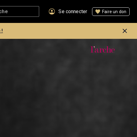
Se connecter
Faire un don
 !