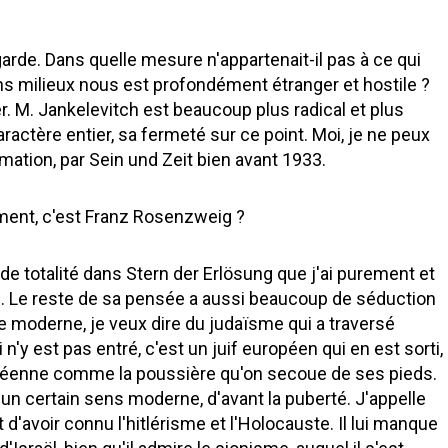
garde. Dans quelle mesure n'appartenait-il pas à ce qui
ns milieux nous est profondément étranger et hostile ?
er. M. Jankelevitch est beaucoup plus radical et plus
ctère entier, sa fermeté sur ce point. Moi, je ne peux
ation, par Sein und Zeit bien avant 1933.
ement, c'est Franz Rosenzweig ?
e de totalité dans Stern der Erlösung que j'ai purement et
l. Le reste de sa pensée a aussi beaucoup de séduction
e moderne, je veux dire du judaïsme qui a traversé
 n'y est pas entré, c'est un juif européen qui en est sorti,
ropéenne comme la poussière qu'on secoue de ses pieds.
un certain sens moderne, d'avant la puberté. J'appelle
'avoir connu l'hitlérisme et l'Holocauste. Il lui manque