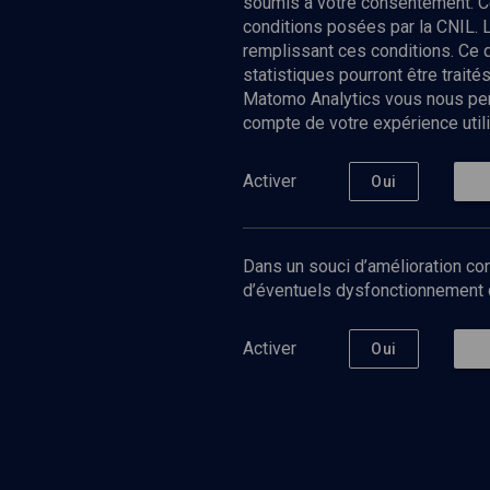
soumis à votre consentement. C
conditions posées par la CNIL. 
remplissant ces conditions. Ce
statistiques pourront être trai
Matomo Analytics vous nous perm
compte de votre expérience utili
Nos Chain
Société
Histoire
Activer
Oui
Culture
Limoud
Université
Dans un souci d’amélioration con
Podcast
d’éventuels dysfonctionnement qu
Activer
Oui
©
2026
Akadem.org - Tous droits réservés.