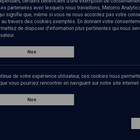
ependant, certains bénéficient d’une exemption de consentement
Les partenaires avec lesquels nous travaillons, Matomo Analyti
 qui signifie que, même si vous ne nous accordez pas votre con
tés au travers des cookies exemptés. En donnant votre consente
ettez de disposer d’information plus pertinentes qui nous seron
sateur.
es
Qui sommes-nous ?
La rédaction
Nos soutiens
Non
Politique de protection des do
personnelles
Mentions légales
tinue de votre expérience utilisateur, ces cookies nous permette
Contact
e vous pourriez rencontrer en naviguant sur notre site internet 
Newsletter
Non