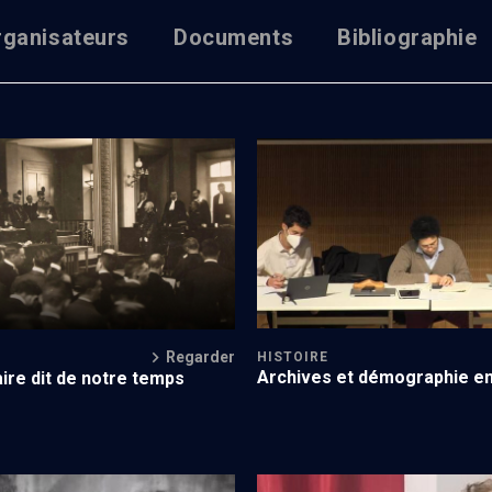
rganisateurs
Documents
Bibliographie
ctime de fake-news
Deuxième congrès de la Sociét
études juives (1/6)
Regarder
HISTOIRE
Archives et démographie e
aire dit de notre temps
l'Est