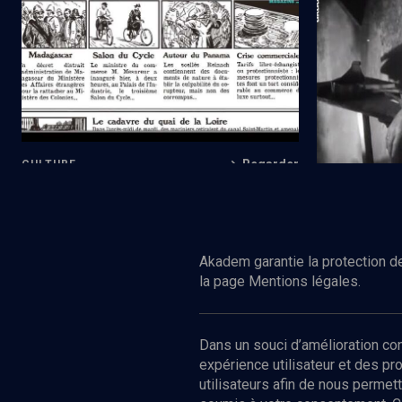
#J'Accuse... !
Du cinéma m
Regarder
CULTURE
L'Affaire Dreyfus 2.0.
CULTURE
L'Affaire Dr
Akadem garantie la protection de
la page Mentions légales.
Dans un souci d’amélioration c
expérience utilisateur et des p
utilisateurs afin de nous permet