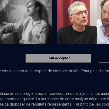
uet à Polanski
Crise des migrants
Tout accepter
Regarder
POLITIQUE
eyfus au cinéma
"L'Affaire Dreyfus des Alle
 vos données et le respect de votre vie privée. Pour plus d’inf
Abonnez-vous à notre newsletter
ontinue de nos programmes et services, nous analysons nos audi
rogrammes de qualité. La pertinence de cette analyse nécessite 
Envoyer
tre de disposer de résultats représentatifs. Par principe, les c