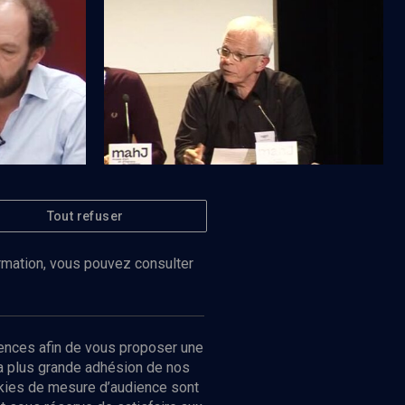
L'antisémitisme en France XIXe-
XXIe siècle (1/5)
Tout refuser
Regarder
Regarder
POLITIQUE
mands"
Le tournant de l'Affaire Dreyfus
ormation, vous pouvez consulter
ences afin de vous proposer une
la plus grande adhésion de nos
ookies de mesure d’audience sont