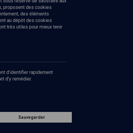
 sous réserve de satisfaire aux
cs, proposent des cookies
sentement, des éléments
ment au dépôt des cookies
t très utiles pour mieux tenir
Suivez-nous
nnées
nt d’identifier rapidement
et d’y remédier.
Sauvegarder
Retour en haut de page