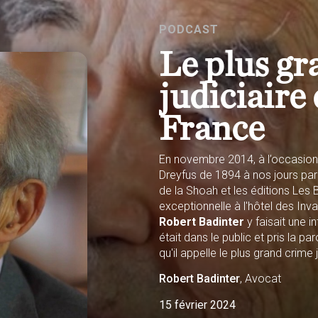
PODCAST
Le plus gr
judiciaire 
France
En novembre 2014, à l’occasion
Dreyfus de 1894 à nos jours
par 
de la Shoah et les éditions Les 
exceptionnelle à l'hôtel des Inva
Robert Badinter
y faisait une i
était dans le public et pris la p
qu'il appelle le plus grand crime 
Robert
Badinter
, Avocat
15 février 2024