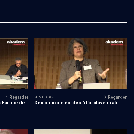
é des
Deuxième congrès de la Société des
études juives (2/6)
Regarder
Regarder
HISTOIRE
n Europe de
Des sources écrites à l'archive orale