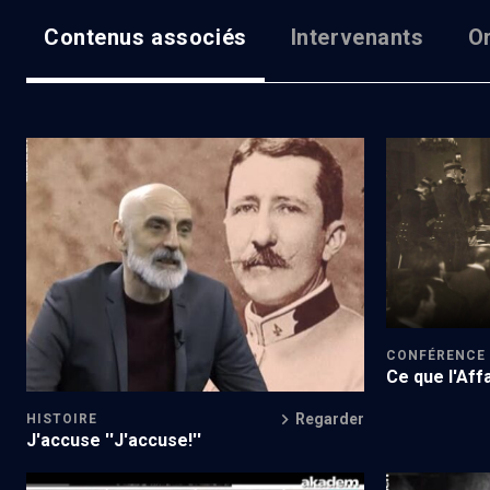
Contenus associés
Intervenants
O
Un historien contre Polanski
Dreyfus, vi
CONFÉRENCE
Ce que l'Aff
Regarder
HISTOIRE
J'accuse ''J'accuse!''