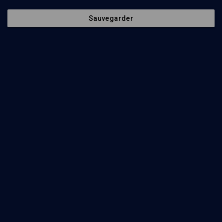
Sauvegarder
Le magazine culturel d'Akadem
CULTURE
L'Allemagne et ses juifs
Jean-Luc Allouche, Roland Charpiot
Regarder