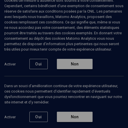
cookies de mesure d’audience sont soumis à votre consentement.
Cependant, certains bénéficient d’une exemption de consentement sous
réserve de satisfaire aux conditions posées par la CNIL. Les partenaires
POLITIQUE
avec lesquels nous travaillons, Matomo Analytics, proposent des
"L'Affaire Dreyfus des
cookies remplissant ces conditions. Ce qui signifie que, même si vous
ne nous accordez pas votre consentement, des éléments statistiques
Allemands"
pourront être traités au travers des cookies exemptés. En donnant votre
consentement au dépôt des cookies Matomo Analytics vous nous
permettez de disposer d’information plus pertinentes qui nous seront
Crise des migrants
très utiles pour mieux tenir compte de votre expérience utilisateur.
Antoine
Mercier
, Journaliste
Olivier
Guez
, écrivain, journaliste
Oui
Non
Activer
29 mars 2016
ESPRIT DU TEMPS
•
MAGAZINE
•
POLITIQUE
Dans un souci d’amélioration continue de votre expérience utilisateur,
ces cookies nous permettent d’identifier rapidement d’éventuels
dysfonctionnement que vous pourriez rencontrer en naviguant sur notre
site internet et d’y remédier.
Ajouter
Partager
Télécharger l’audio
J’aime
Oui
Non
Activer
Contenus associés
Intervenants
Organisateurs