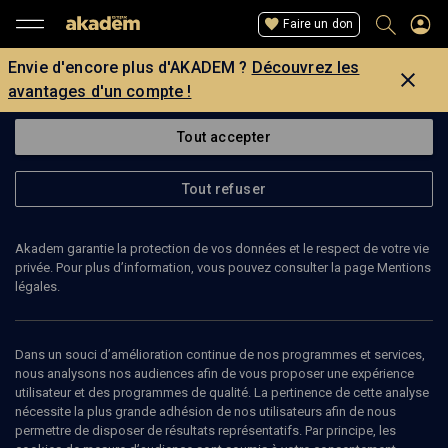
Faire un don
Envie d'encore plus d'AKADEM ?
Découvrez les
avantages d'un compte !
Tout accepter
Tout refuser
Akadem garantie la protection de vos données et le respect de votre vie
privée. Pour plus d’information, vous pouvez consulter la page Mentions
légales.
YAIR BENAIM
violoniste, Chef d'Orchestre
Dans un souci d’amélioration continue de nos programmes et services,
nous analysons nos audiences afin de vous proposer une expérience
utilisateur et des programmes de qualité. La pertinence de cette analyse
Né à Haïfa en Israël, Yaïr Benaïm est un violoniste et chef
nécessite la plus grande adhésion de nos utilisateurs afin de nous
d'orchestre. Yaïr Benaïm se distingue au sein de sa génération en
permettre de disposer de résultats représentatifs. Par principe, les
remportant en 1990 le prix de musique de chambre du « Israel