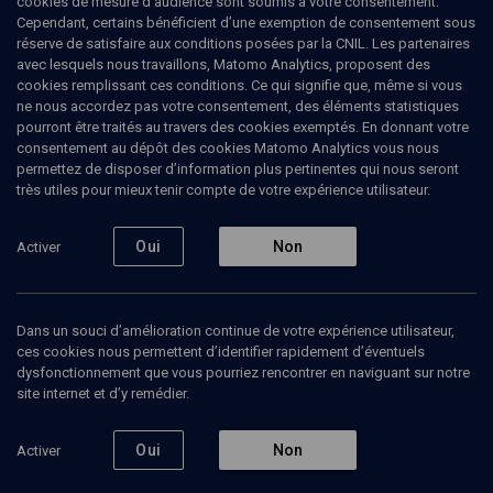
cookies de mesure d’audience sont soumis à votre consentement.
Broadcasting Authority » et en obtenant le satut national très prisé
Cependant, certains bénéficient d’une exemption de consentement sous
d’Artiste Emérite de l’Etat d’Israël, ainsi que des bourses de la
réserve de satisfaire aux conditions posées par la CNIL. Les partenaires
fondation Amérique- Israël pour la culture. En 1997, il rencontre à
avec lesquels nous travaillons, Matomo Analytics, proposent des
Paris Gérard Poulet qui deviendra son Maître. Cette rencontre
cookies remplissant ces conditions. Ce qui signifie que, même si vous
décisive l’incite à s’installer à Paris pour développer sa carrière. En
ne nous accordez pas votre consentement, des éléments statistiques
1999 il est lauréat de la fondation international Nadia et Lili
pourront être traités au travers des cookies exemptés. En donnant votre
Boulanger en tant que premier nommé et remporte le troisième
consentement au dépôt des cookies Matomo Analytics vous nous
grand prix du concours Pierre Lantier. En 2000, il fonde le Quatuor
permettez de disposer d’information plus pertinentes qui nous seront
Benaïm, avec lequel il remporte des prix internationaux importants.
très utiles pour mieux tenir compte de votre expérience utilisateur.
Yaïr Benaïm est également attaché à la transmission de sa maitrise
du violon : après avoir été en charge de sa classe à l’Ecole
Normale de Musique Alfred Cortot ; titulaire du Certificat
Oui
Non
Activer
d’Aptitude, il est professeur de musique de chambre au
Conservatoire à Rayonnement Régional de Rueil-Malmaison. Il
obtient en 2013 le diplôme de direction d’orchestre, mention Très
Bien premier nommé. L’année suivante, il se perfectionne à Sienne
Dans un souci d’amélioration continue de votre expérience utilisateur,
en Italie où il dirige de nombreux concerts autour du répertoire de
ces cookies nous permettent d’identifier rapidement d’éventuels
l’opéra italien. Invité à diriger régulièrement les orchestres Note et
dysfonctionnement que vous pourriez rencontrer en naviguant sur notre
Bien, Ostinato et l’Orchestre du festival de Montargis en France,
site internet et d’y remédier.
ainsi que l’Orchestre Symphonique d’Ashdod en Israël, il vient de
créer un nouvel orchestre, l’Open Chamber Orchestra, en région
parisienne.
Oui
Non
Activer