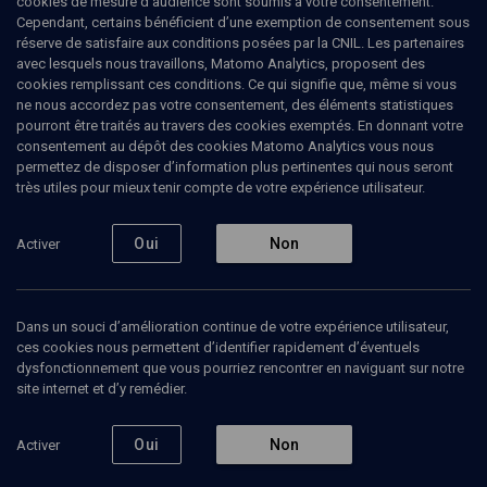
cookies de mesure d’audience sont soumis à votre consentement.
française de santé mentale. (Mise à jour: janvier 2007)
Cependant, certains bénéficient d’une exemption de consentement sous
réserve de satisfaire aux conditions posées par la CNIL. Les partenaires
avec lesquels nous travaillons, Matomo Analytics, proposent des
cookies remplissant ces conditions. Ce qui signifie que, même si vous
ne nous accordez pas votre consentement, des éléments statistiques
Ajouter
Partager
J’aime
pourront être traités au travers des cookies exemptés. En donnant votre
consentement au dépôt des cookies Matomo Analytics vous nous
permettez de disposer d’information plus pertinentes qui nous seront
Tous
5
Vidéos
2
Bibliographie
3
très utiles pour mieux tenir compte de votre expérience utilisateur.
Oui
Non
Activer
Vidéos
2
Dans un souci d’amélioration continue de votre expérience utilisateur,
Les violences
Harcèlement
ces cookies nous permettent d’identifier rapidement d’éventuels
conjugales (1/4)
psychologique,
atteintes
dysfonctionnement que vous pourriez rencontrer en naviguant sur notre
physiques
site internet et d’y remédier.
(1/3)
Oui
Non
Activer
VIE JUIVE
VIE JUIVE