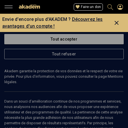
Faire un don
Envie d'encore plus d'AKADEM ?
Découvrez les
avantages d'un compte !
Tout accepter
Tout refuser
Akadem garantie la protection de vos données et le respect de votre vie
privée. Pour plus d’information, vous pouvez consulter la page Mentions
légales.
ROLAND COUTANCEAU
psychiatre
Dans un souci d’amélioration continue de nos programmes et services,
nous analysons nos audiences afin de vous proposer une expérience
utilisateur et des programmes de qualité. La pertinence de cette analyse
Roland Coutanceau est Psychiatre des hôpitaux, psychanalyste,
nécessite la plus grande adhésion de nos utilisateurs afin de nous
psycho-criminologue, expert près la cour d'Appel de Versailles et
permettre de disposer de résultats représentatifs. Par principe, les
près la cour de Cassation, il est aussi Président de la Ligue