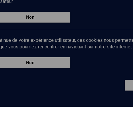
sateur.
La violence faite aux femmes, parlons-en !
(1/3)
Les larmes d'Eve
Non
Gilles Bernheim
, Elie Lemmel
tinue de votre expérience utilisateur, ces cookies nous permette
e vous pourriez rencontrer en naviguant sur notre site internet 
Non
La violence faite aux femmes, parlons-en !
(2/3)
Souffrances de femmes
Elie Lemmel
, Gilles Bernheim