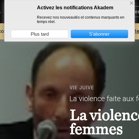
Activez les notifications Akadem
Recevez nos nouveautés et contenus marquants en
temps réel.
core plus d'AKADEM ?
Découvrez les avantages d'un compte
Plus tard
S’abonner
VIE JUIVE
La violence faite aux
La violenc
femmes