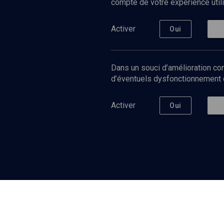
compte de votre expérience utili
Activer
Oui
1
Dans un souci d’amélioration con
d’éventuels dysfonctionnement qu
49
min
Activer
Oui
2
27
min