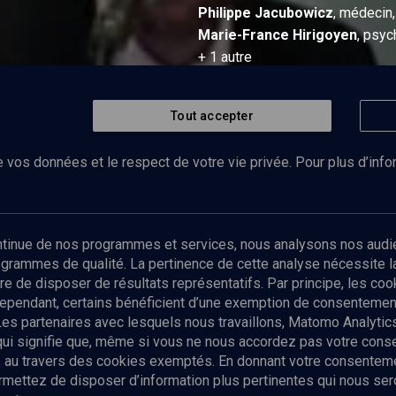
Philippe
Jacubowicz
, médecin
Marie-France
Hirigoyen
, psyc
+
1
autre
29 janvier 2007
Tout accepter
COLLOQUE
•
CONFÉRENCES
•
VIE
 vos données et le respect de votre vie privée. Pour plus d’inf
ontinue de nos programmes et services, nous analysons nos audi
rogrammes de qualité. La pertinence de cette analyse nécessite 
tre de disposer de résultats représentatifs. Par principe, les c
rs
Documents
Bibliographie
ependant, certains bénéficient d’une exemption de consentement
Les partenaires avec lesquels nous travaillons, Matomo Analyti
 qui signifie que, même si vous ne nous accordez pas votre con
tés au travers des cookies exemptés. En donnant votre consente
ettez de disposer d’information plus pertinentes qui nous seron