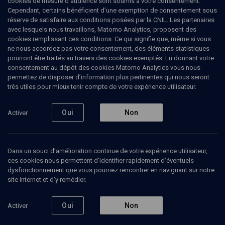
cookies de mesure d’audience sont soumis à votre consentement.
Cependant, certains bénéficient d’une exemption de consentement sous
réserve de satisfaire aux conditions posées par la CNIL. Les partenaires
Tous
avec lesquels nous travaillons, Matomo Analytics, proposent des
1
Vidéos
1
cookies remplissant ces conditions. Ce qui signifie que, même si vous
ne nous accordez pas votre consentement, des éléments statistiques
pourront être traités au travers des cookies exemptés. En donnant votre
consentement au dépôt des cookies Matomo Analytics vous nous
Vidéos
1
permettez de disposer d’information plus pertinentes qui nous seront
très utiles pour mieux tenir compte de votre expérience utilisateur.
Cuisine
israélienne en
Oui
Non
Activer
France
Dans un souci d’amélioration continue de votre expérience utilisateur,
ces cookies nous permettent d’identifier rapidement d’éventuels
CULTURE
dysfonctionnement que vous pourriez rencontrer en naviguant sur notre
Le "fricassé niçois"
site internet et d’y remédier.
Laurence Phitoussi, Pierre Bouko-Levy
Regarder
Oui
Non
Activer