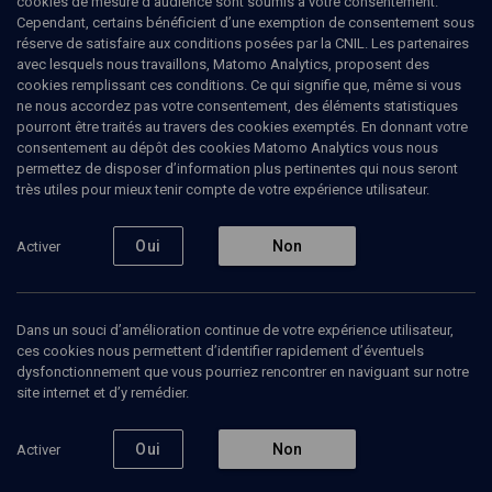
cookies de mesure d’audience sont soumis à votre consentement.
conférences d'histoire du Moyen Âge et d'historiographie à
Cependant, certains bénéficient d’une exemption de consentement sous
l'Université Paris 1 Panthéon-Sorbonne. Il travaille sur les pratiques
réserve de satisfaire aux conditions posées par la CNIL. Les partenaires
de la guerre et de la paix du Moyen Âge à l'époque
avec lesquels nous travaillons, Matomo Analytics, proposent des
contemporaine. Il est co-directeur de la rédaction avec Nicolas
cookies remplissant ces conditions. Ce qui signifie que, même si vous
Mariot de la revue Genèses. Sciences sociales et histoire. Il
ne nous accordez pas votre consentement, des éléments statistiques
collabore régulièrement au Monde des Livres, à L'Histoire et aux
pourront être traités au travers des cookies exemptés. En donnant votre
activités du Collectif de recherche international et de débat sur la
consentement au dépôt des cookies Matomo Analytics vous nous
guerre de 1914-1918 et du CVUH (Comité de vigilance face aux
permettez de disposer d’information plus pertinentes qui nous seront
usages publics de l'histoire). En collaboration avec Patrick
très utiles pour mieux tenir compte de votre expérience utilisateur.
Boucheron, il a mené des recherches sur la notion d'espace public
au Moyen Âge en partant des travaux de Jürgen Habermas sur
l'époque moderne. Il a en particulier critiqué les directives sur
Oui
Non
Activer
l'enseignement de l'Histoire données par Nicolas Sarkozy (par
exemple sur les deux aspects, positif comme négatif, de la
colonisation, le second étant jusque là seul évoqué) comme non
compatibles selon lui avec l'objectivité. Il a aussi déploré les
Dans un souci d’amélioration continue de votre expérience utilisateur,
cérémonies officielles visant à faire de Lazare Ponticelli un héros
ces cookies nous permettent d’identifier rapidement d’éventuels
de la nation. Lors du mouvement des enseignants-chercheurs,
dysfonctionnement que vous pourriez rencontrer en naviguant sur notre
début 2009, il fut particulièrement impliqué, en participant par
site internet et d’y remédier.
exemple à l'occupation de la Sorbonne le jeudi 26 mars.
Oui
Non
Activer