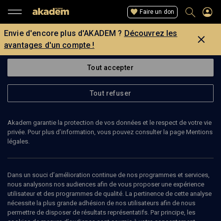
Faire un don
Envie d'encore plus d'AKADEM ?
Découvrez les
avantages d'un compte !
Tout accepter
Tout refuser
Akadem garantie la protection de vos données et le respect de votre vie
privée. Pour plus d’information, vous pouvez consulter la page Mentions
légales.
NICOLAS OFFENSTADT
historien
Dans un souci d’amélioration continue de nos programmes et services,
nous analysons nos audiences afin de vous proposer une expérience
utilisateur et des programmes de qualité. La pertinence de cette analyse
Nicolas Offenstadt est agrégé et docteur en histoire, diplômé de
nécessite la plus grande adhésion de nos utilisateurs afin de nous
l'Institut d'études politiques de Paris, ancien pensionnaire de la
permettre de disposer de résultats représentatifs. Par principe, les
fondation Thiers. Disciple de Claude Gauvard, il est maître de