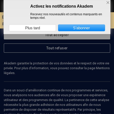
Activez les notifications Akadem
Faire un don
Recevez nos nouveautés et contenus marquants en
Envie d'encore plus d'AKADEM ?
Découvrez les
temps réel.
avantages d'un compte !
Plus tard
S’abonner
Tout accepter
Tout refuser
Akadem garantie la protection de vos données et le respect de votre vie
privée. Pour plus d’information, vous pouvez consulter la page Mentions
légales.
MARTINE POULAIN
conservatrice générale des bibliothèques
Dans un souci d’amélioration continue de nos programmes et services,
nous analysons nos audiences afin de vous proposer une expérience
utilisateur et des programmes de qualité. La pertinence de cette analyse
Martine Poulain, née en 1948, a été la directrice de la bibliothèque
nécessite la plus grande adhésion de nos utilisateurs afin de nous
de l'Institut national d'histoire de l'art (INHA), à Paris, jusqu'à sa
permettre de disposer de résultats représentatifs. Par principe, les
retraite en 2013. Conservatrice de bibliothèque et sociologue,