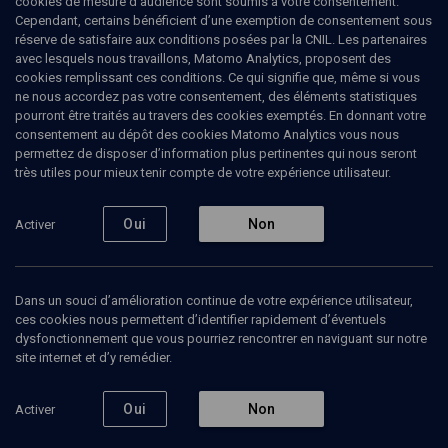
cookies de mesure d’audience sont soumis à votre consentement.
titulaire d’une thèse et d’une habilitation à diriger des recherches
Cependant, certains bénéficient d’une exemption de consentement sous
en sociologie, Martine Poulain a été responsable du Service des
réserve de satisfaire aux conditions posées par la CNIL. Les partenaires
études et de la recherche de la BPI, rédactrice en chef du Bulletin
avec lesquels nous travaillons, Matomo Analytics, proposent des
des Bibliothèques de France, puis directrice de Médiadix (Centre
cookies remplissant ces conditions. Ce qui signifie que, même si vous
de formation aux métiers du livre) et de l’IUP Métiers du livre à
ne nous accordez pas votre consentement, des éléments statistiques
l’université de Paris X.
pourront être traités au travers des cookies exemptés. En donnant votre
consentement au dépôt des cookies Matomo Analytics vous nous
permettez de disposer d’information plus pertinentes qui nous seront
très utiles pour mieux tenir compte de votre expérience utilisateur.
Ajouter
Partager
J’aime
Oui
Non
Activer
Tous
10
Vidéos
4
Bibliographie
6
Dans un souci d’amélioration continue de votre expérience utilisateur,
ces cookies nous permettent d’identifier rapidement d’éventuels
dysfonctionnement que vous pourriez rencontrer en naviguant sur notre
Vidéos
4
site internet et d’y remédier.
La musique spoliée
Où sont les
Où son
Oui
Non
Activer
(2/4)
bibliothèques
biblio
spoliées par
spolié