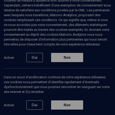
cookies de mesure d’audience sont soumis à votre consentement.
également été chargée de la veille des réseaux sociaux au cabinet
Cependant, certains bénéficient d’une exemption de consentement sous
du Premier ministre.
réserve de satisfaire aux conditions posées par la CNIL. Les partenaires
avec lesquels nous travaillons, Matomo Analytics, proposent des
cookies remplissant ces conditions. Ce qui signifie que, même si vous
ne nous accordez pas votre consentement, des éléments statistiques
pourront être traités au travers des cookies exemptés. En donnant votre
Ajouter
Partager
J’aime
consentement au dépôt des cookies Matomo Analytics vous nous
permettez de disposer d’information plus pertinentes qui nous seront
très utiles pour mieux tenir compte de votre expérience utilisateur.
Tous
1
Vidéos
1
Oui
Non
Activer
Vidéos
1
Dans un souci d’amélioration continue de votre expérience utilisateur,
ces cookies nous permettent d’identifier rapidement d’éventuels
Apprendre le racisme
dysfonctionnement que vous pourriez rencontrer en naviguant sur notre
en riant (4/8)
site internet et d’y remédier.
Oui
Non
Activer