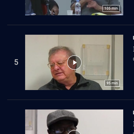
105
min
5
95
min