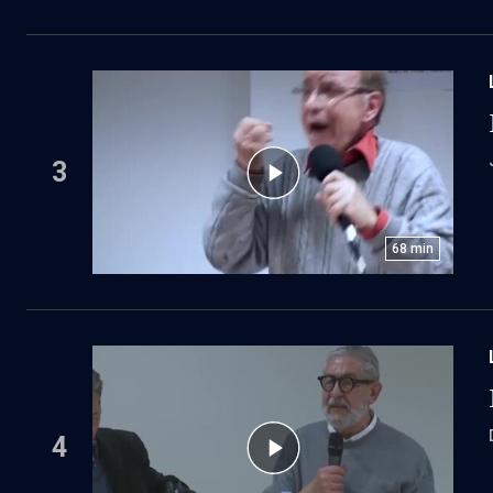
3
68
min
4