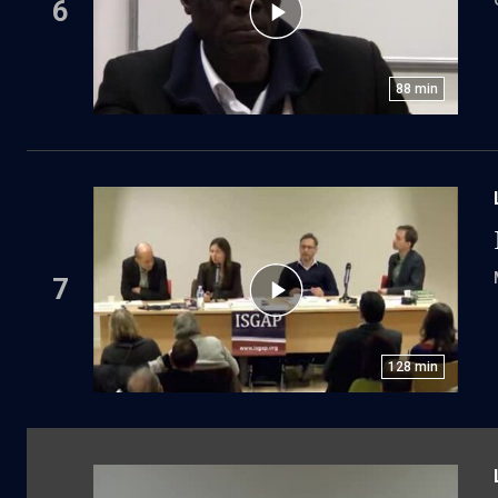
6
88
min
7
128
min