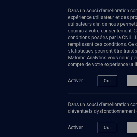
Dans un souci d’amélioration c
expérience utilisateur et des p
utilisateurs afin de nous permet
soumis à votre consentement. C
conditions posées par la CNIL. 
remplissant ces conditions. Ce
statistiques pourront être trai
Matomo Analytics vous nous perm
compte de votre expérience utili
Nos Chain
Société
Histoire
Activer
Oui
Culture
Limoud
Université
Dans un souci d’amélioration con
Podcast
d’éventuels dysfonctionnement qu
Activer
Oui