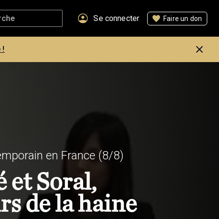
Se connecter
Faire un don
 !
emporain en France
(8/8)
et Soral,
rs de la haine