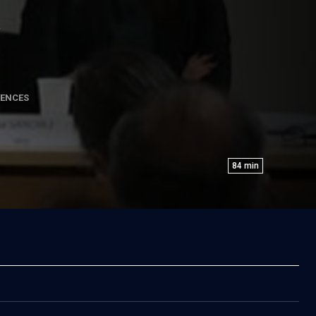
e
ENCES
84
min