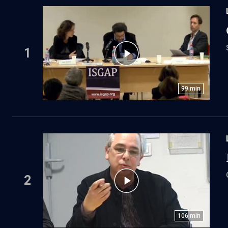
1
99
min
2
106
min