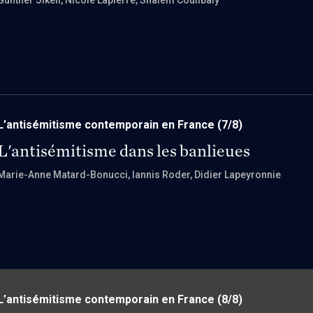
Günther Jikeli
, Nicole Lapierre
, Shalem Coulibaly
L’antisémitisme contemporain en France
(7/8)
L'antisémitisme dans les banlieues
Marie-Anne Matard-Bonucci
, Iannis Roder
, Didier Lapeyronnie
L’antisémitisme contemporain en France
(8/8)