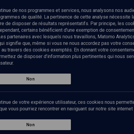
Abonnez-vous à notre newsletter
ontinue de nos programmes et services, nous analysons nos audi
rogrammes de qualité. La pertinence de cette analyse nécessite 
Envoyer
tre de disposer de résultats représentatifs. Par principe, les c
ependant, certains bénéficient d’une exemption de consentement
Les partenaires avec lesquels nous travaillons, Matomo Analyti
 qui signifie que, même si vous ne nous accordez pas votre con
tés au travers des cookies exemptés. En donnant votre consente
ettez de disposer d’information plus pertinentes qui nous seron
sateur.
es
Qui sommes-nous ?
La rédaction
Nos soutiens
Non
Politique de protection des do
personnelles
Mentions légales
tinue de votre expérience utilisateur, ces cookies nous permette
Contact
e vous pourriez rencontrer en naviguant sur notre site internet 
Newsletter
Non