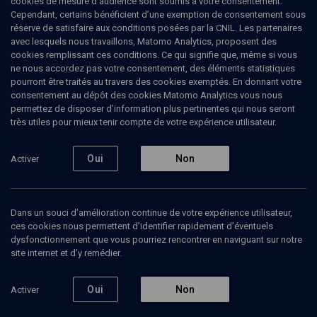
cookies de mesure d’audience sont soumis à votre consentement.
l'histoire, dont la célèbre série Corpus Christi avec Gérard Mordillat
Cependant, certains bénéficient d’une exemption de consentement sous
diffusée sur Arte, et qui a connu un très grand succès. Il a reçu en
réserve de satisfaire aux conditions posées par la CNIL. Les partenaires
2014 le prix du documentaire décerné par l'Association française
avec lesquels nous travaillons, Matomo Analytics, proposent des
des critiques de cinéma et de télévision.
cookies remplissant ces conditions. Ce qui signifie que, même si vous
ne nous accordez pas votre consentement, des éléments statistiques
pourront être traités au travers des cookies exemptés. En donnant votre
consentement au dépôt des cookies Matomo Analytics vous nous
permettez de disposer d’information plus pertinentes qui nous seront
Ajouter
Partager
J’aime
très utiles pour mieux tenir compte de votre expérience utilisateur.
Tous
9
Vidéos
2
Bibliographie
7
Oui
Non
Activer
Dans un souci d’amélioration continue de votre expérience utilisateur,
Vidéos
2
ces cookies nous permettent d’identifier rapidement d’éventuels
dysfonctionnement que vous pourriez rencontrer en naviguant sur notre
site internet et d’y remédier.
Vivre dans
Ma vie dans
l'Allemagne en
l’Allemagne
guerre
d’Hitler
Oui
Non
Activer