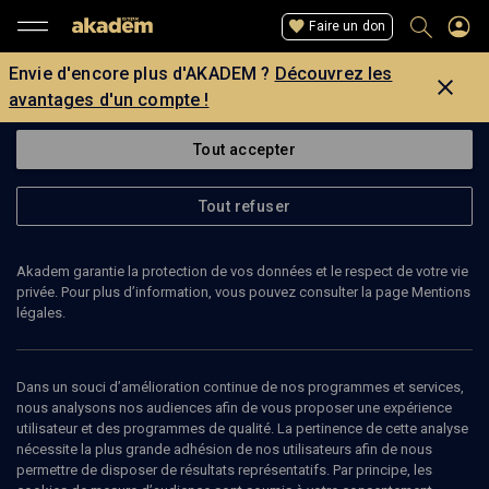
Faire un don
Envie d'encore plus d'AKADEM ?
Découvrez les
avantages d'un compte !
Tout accepter
Tout refuser
Akadem garantie la protection de vos données et le respect de votre vie
privée. Pour plus d’information, vous pouvez consulter la page Mentions
légales.
JÉRÔME PRIEUR
réalisateur
Dans un souci d’amélioration continue de nos programmes et services,
nous analysons nos audiences afin de vous proposer une expérience
utilisateur et des programmes de qualité. La pertinence de cette analyse
Jérôme Prieur est un écrivain et cinéaste français né en 1951 à
nécessite la plus grande adhésion de nos utilisateurs afin de nous
Paris. Il est l'auteur d'une vingtaine d'essais, de romans et de
permettre de disposer de résultats représentatifs. Par principe, les
nombreux films documentaires, pour la plupart en rapport avec