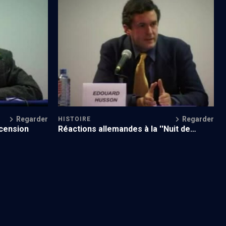
Complicité ou aveuglement
Regarder
Regarder
HISTOIRE
scension
Réactions allemandes à la ''Nuit de
cristal''