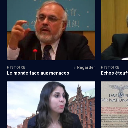
La nuit de Cristal (4/4)
Regarder
HISTOIRE
HISTOIRE
Le monde face aux menaces
Echos étouf
Bras croisés face à Hitler
Histoire de 