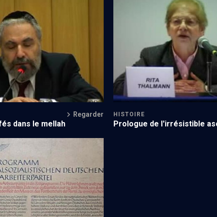
La nuit de Cristal (3/4)
''La Nuit de cristal''
Regarder
HISTOIRE
fés dans le mellah
Prologue de l'irrésistible a
la Shoah - Cours N°2/24