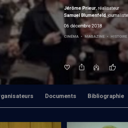
Jérôme
Prieur
, réalisateur
Samuel
Blumenfeld
, journalist
06 décembre 2018
CINÉMA
•
MAGAZINE
•
HISTOIRE
rganisateurs
Documents
Bibliographie