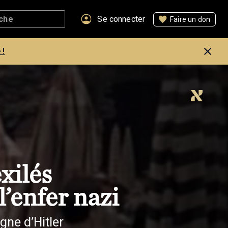
Se connecter
Faire un don
 !
exilés
l’enfer nazi
gne d’Hitler