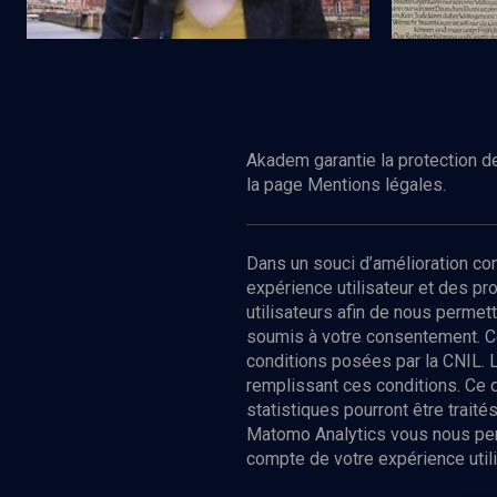
Regarder
HISTOIRE
HISTOIRE
Celui qui disait non
L'ascension
à la dictatur
Akadem garantie la protection de
la page Mentions légales.
Dans un souci d’amélioration c
expérience utilisateur et des p
utilisateurs afin de nous permet
soumis à votre consentement. C
conditions posées par la CNIL. 
remplissant ces conditions. Ce
statistiques pourront être trai
Matomo Analytics vous nous perm
compte de votre expérience utili
Nos Chain
Société