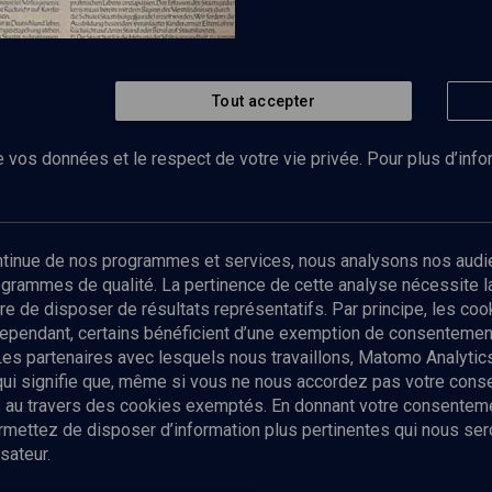
Tout accepter
Regarder
 du nazisme: du groupuscule
e
 vos données et le respect de votre vie privée. Pour plus d’inf
Abonnez-vous à notre newsletter
ontinue de nos programmes et services, nous analysons nos audi
rogrammes de qualité. La pertinence de cette analyse nécessite 
Envoyer
tre de disposer de résultats représentatifs. Par principe, les c
ependant, certains bénéficient d’une exemption de consentement
Les partenaires avec lesquels nous travaillons, Matomo Analyti
 qui signifie que, même si vous ne nous accordez pas votre con
tés au travers des cookies exemptés. En donnant votre consente
ettez de disposer d’information plus pertinentes qui nous seron
sateur.
es
Qui sommes-nous ?
La rédaction