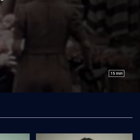
e
15
min