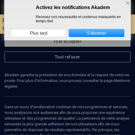
Activez les notifications Akadem
Faire un don
Recevez nos nouveautés et contenus marquants en
Envie d'encore plus d'AKADEM ?
Découvrez les
temps réel.
avantages d'un compte !
Plus tard
S’abonner
Tout accepter
Tout refuser
Akadem garantie la protection de vos données et le respect de votre vie
privée. Pour plus d’information, vous pouvez consulter la page Mentions
légales.
GEORGE STEINER
écrivain, critique littéraire
Dans un souci d’amélioration continue de nos programmes et services,
nous analysons nos audiences afin de vous proposer une expérience
utilisateur et des programmes de qualité. La pertinence de cette analyse
Francis George Steiner, né le 23 avril 1929 à Neuilly-sur-Seine et
nécessite la plus grande adhésion de nos utilisateurs afin de nous
mort le 3 février 2020 à Cambridge, est un érudit, critique littéraire,
permettre de disposer de résultats représentatifs. Par principe, les
linguiste, écrivain et philosophe franco-américain, spécialiste de