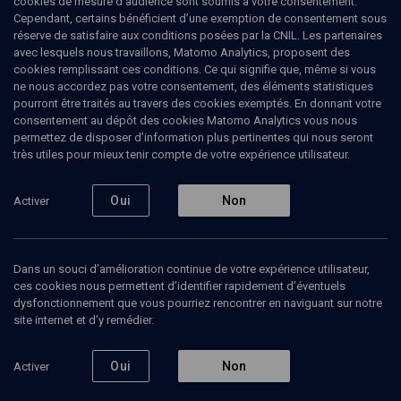
cookies de mesure d’audience sont soumis à votre consentement.
littérature comparée et de théorie de la traduction
Cependant, certains bénéficient d’une exemption de consentement sous
réserve de satisfaire aux conditions posées par la CNIL. Les partenaires
avec lesquels nous travaillons, Matomo Analytics, proposent des
cookies remplissant ces conditions. Ce qui signifie que, même si vous
ne nous accordez pas votre consentement, des éléments statistiques
Ajouter
Partager
J’aime
pourront être traités au travers des cookies exemptés. En donnant votre
consentement au dépôt des cookies Matomo Analytics vous nous
permettez de disposer d’information plus pertinentes qui nous seront
Tous
5
Articles
1
Bibliographie
4
très utiles pour mieux tenir compte de votre expérience utilisateur.
Oui
Non
Activer
Articles
1
Dans un souci d’amélioration continue de votre expérience utilisateur,
ces cookies nous permettent d’identifier rapidement d’éventuels
dysfonctionnement que vous pourriez rencontrer en naviguant sur notre
site internet et d’y remédier.
ARTICLE
•
L'Arche
Oui
Non
Activer
Les cosmopolites,
par George Steiner