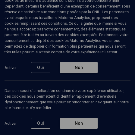
cookies de mesure d’audience sont soumis à votre consentement.
Cependant, certains bénéficient d’une exemption de consentement sous
Le beau et le bien: le sage
réserve de satisfaire aux conditions posées par la CNIL. Les partenaires
sensible au charme
avec lesquels nous travaillons, Matomo Analytics, proposent des
cookies remplissant ces conditions. Ce qui signifie que, même si vous
ne nous accordez pas votre consentement, des éléments statistiques
Mikhaël
Benadmon
, professeur de philosophie juive
pourront être traités au travers des cookies exemptés. En donnant votre
consentement au dépôt des cookies Matomo Analytics vous nous
27 novembre 2020
permettez de disposer d’information plus pertinentes qui nous seront
très utiles pour mieux tenir compte de votre expérience utilisateur.
LIMOUD
•
UNIVERSITÉ
•
HALA'HA
•
COURS
Oui
Non
Activer
Ajouter
Partager
Télécharger l’audio
J’aime
Dans un souci d’amélioration continue de votre expérience utilisateur,
ces cookies nous permettent d’identifier rapidement d’éventuels
Episodes
Contenus associés
Intervenants
Organ
dysfonctionnement que vous pourriez rencontrer en naviguant sur notre
site internet et d’y remédier.
Oui
Non
Activer