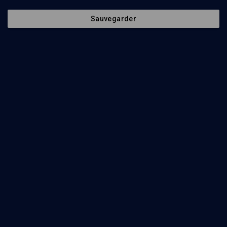
Sauvegarder
44
min
HALA'HA: Penser le corps
(1/3)
Le corps mort: retour à la terre
Mikhaël Benadmon
46
min
HALA'HA: Penser le corps
(2/3)
Le beau et le bien: le sage sensible au charme