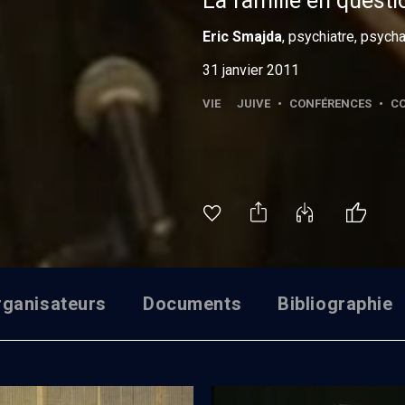
La famille en questi
Eric
Smajda
, psychiatre, psych
31 janvier 2011
VIE JUIVE
•
CONFÉRENCES
•
CO
rganisateurs
Documents
Bibliographie