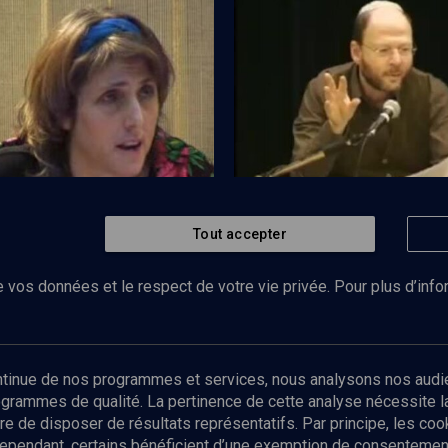
e (7/7)
Ethique de l’action sociale - Cou
N°1/12
Tout accepter
Regarder
VIE JUIVE
udaïsme
Le couple au défi de la mode
 vos données et le respect de votre vie privée. Pour plus d’inf
Abonnez-vous à notre newsletter
ontinue de nos programmes et services, nous analysons nos audi
rogrammes de qualité. La pertinence de cette analyse nécessite 
Envoyer
tre de disposer de résultats représentatifs. Par principe, les c
ependant, certains bénéficient d’une exemption de consentement