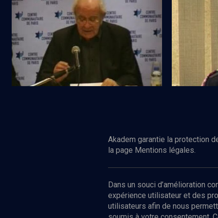
Composition, recomposition (1/2)
Sexe et genr
Regarder
VIE JUIVE
VIE JUIVE
La famille du XXIe siècle: entre
Couple et j
continuité et rupture
Akadem garantie la protection de
la page Mentions légales.
Dans un souci d’amélioration c
expérience utilisateur et des p
utilisateurs afin de nous permet
soumis à votre consentement. C