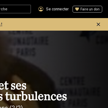
Se connecter
Faire un don
 !
et ses
s turbulences