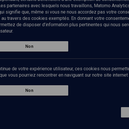
Les partenaires avec lesquels nous travaillons, Matomo Analyti
 qui signifie que, même si vous ne nous accordez pas votre con
tés au travers des cookies exemptés. En donnant votre consente
ettez de disposer d’information plus pertinentes qui nous seron
sateur.
es
Qui sommes-nous ?
La rédaction
Nos soutiens
Non
Politique de protection des do
personnelles
Mentions légales
tinue de votre expérience utilisateur, ces cookies nous permette
Contact
e vous pourriez rencontrer en naviguant sur notre site internet 
Newsletter
Non