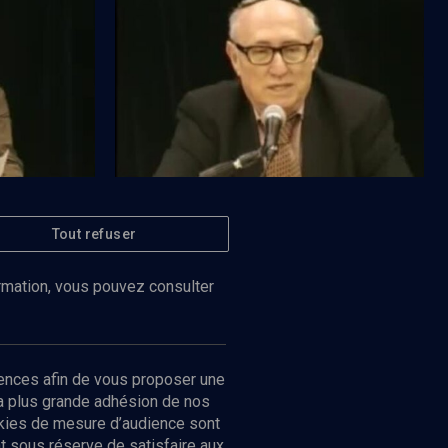
rs
Ethique de l’action sociale - Cours
N°4/12
Tout refuser
Regarder
Regarder
VIE JUIVE
rnité
Evolution de la famille au XXe siècle
ormation, vous pouvez consulter
ences afin de vous proposer une
la plus grande adhésion de nos
ookies de mesure d’audience sont
 sous réserve de satisfaire aux