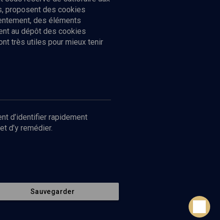
cs, proposent des cookies
sentement, des éléments
ment au dépôt des cookies
t très utiles pour mieux tenir
Suivez-nous
nnées
nt d’identifier rapidement
et d’y remédier.
Sauvegarder
Retour en haut de page