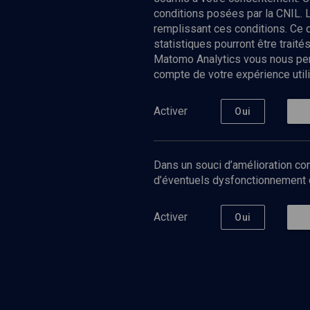
conditions posées par la CNIL. 
remplissant ces conditions. Ce
statistiques pourront être trai
Matomo Analytics vous nous perm
compte de votre expérience utili
Nos Chain
Société
Histoire
Activer
Oui
Culture
Limoud
Université
Dans un souci d’amélioration con
Podcast
d’éventuels dysfonctionnement qu
Activer
Oui
©
2026
Akadem.org - Tous droits réservés.