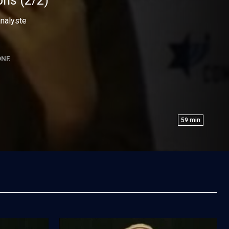
ons (2/2)
analyste
NF.
59
min