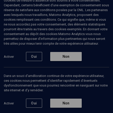
cookies de mesure d’audience sont soumis à votre consentement.
Cependant, certains bénéficient d’une exemption de consentement sous
réserve de satisfaire aux conditions posées par la CNIL. Les partenaires
CULTURE
avec lesquels nous travaillons, Matomo Analytics, proposent des
L’obsession de la pudeur
cookies remplissant ces conditions. Ce qui signifie que, même si vous
ne nous accordez pas votre consentement, des éléments statistiques
pourront être traités au travers des cookies exemptés. En donnant votre
La place de la femme en question (/1)
consentement au dépôt des cookies Matomo Analytics vous nous
permettez de disposer d’information plus pertinentes qui nous seront
Brice
Couturier
, producteur de radio, écrivain
très utiles pour mieux tenir compte de votre expérience utilisateur.
Delphine
Horvilleur
, rabbin de Judaïsme En Mouvement et
directrice de la rédaction de Tenou'a
Oui
Non
Activer
02 février 2014
CULTURE
•
CONFÉRENCES
•
CONF.
Dans un souci d’amélioration continue de votre expérience utilisateur,
ces cookies nous permettent d’identifier rapidement d’éventuels
dysfonctionnement que vous pourriez rencontrer en naviguant sur notre
site internet et d’y remédier.
Ajouter
Partager
Télécharger l’audio
J’aime
Oui
Non
Activer
Contenus associés
Intervenants
Organisateurs