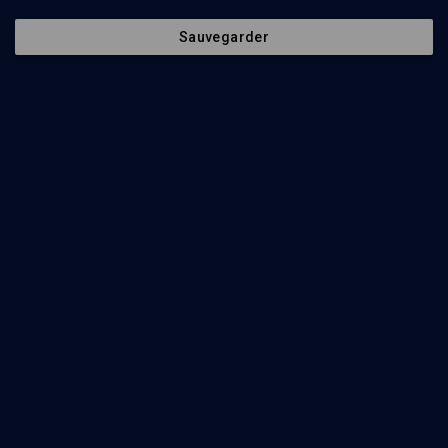
Sauvegarder
Evolution ou régression (4/4)
VIE JUIVE
La place de la femme dans la communauté
Anne-Marie Boubli, Léah Shakdiel, Pauline Bebe, Pia Cohen
Regarder