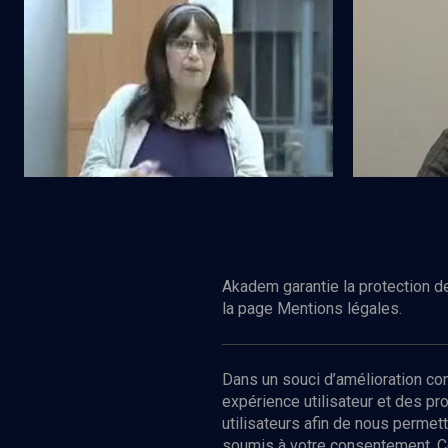
Du biblique au moderne
Un peu de gr
N°1/15
Regarder
VIE JUIVE
VIE JUIVE
L'hébreu, une langue comme les
Le futur en
autres...
Akadem garantie la protection de
la page Mentions légales.
Dans un souci d’amélioration c
expérience utilisateur et des p
utilisateurs afin de nous permet
soumis à votre consentement. C