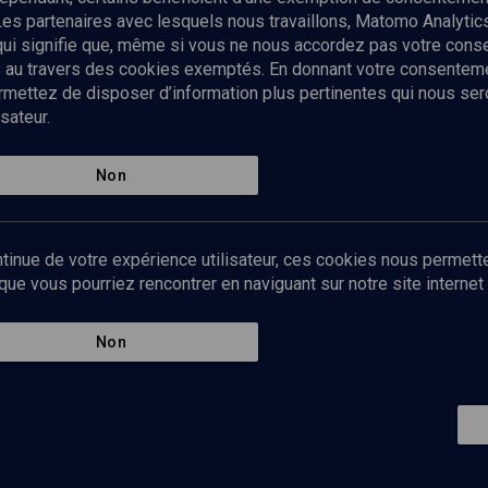
Les partenaires avec lesquels nous travaillons, Matomo Analyti
 qui signifie que, même si vous ne nous accordez pas votre con
tés au travers des cookies exemptés. En donnant votre consente
ettez de disposer d’information plus pertinentes qui nous seron
sateur.
es
Qui sommes-nous ?
La rédaction
Nos soutiens
Non
Politique de protection des do
personnelles
Mentions légales
tinue de votre expérience utilisateur, ces cookies nous permette
Contact
e vous pourriez rencontrer en naviguant sur notre site internet 
Newsletter
Non