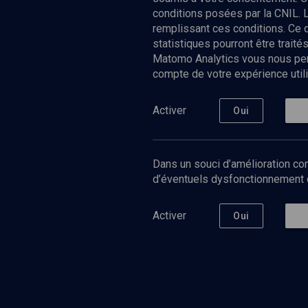
conditions posées par la CNIL. 
remplissant ces conditions. Ce
statistiques pourront être trai
Matomo Analytics vous nous perm
compte de votre expérience utili
Nos Chain
Société
Histoire
Activer
Oui
Culture
Limoud
Université
Dans un souci d’amélioration con
Podcast
d’éventuels dysfonctionnement qu
Activer
Oui
©
2026
Akadem.org - Tous droits réservés.