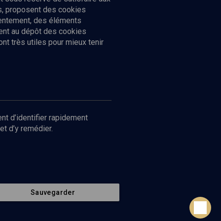
cs, proposent des cookies
sentement, des éléments
ment au dépôt des cookies
t très utiles pour mieux tenir
Suivez-nous
nnées
nt d’identifier rapidement
et d’y remédier.
Sauvegarder
Retour en haut de page