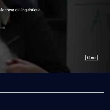
ofesseur de linguistique
CES
84
min