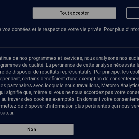
Tout accepter
 vos données et le respect de votre vie privée. Pour plus d’inf
Abonnez-vous à notre newsletter
ontinue de nos programmes et services, nous analysons nos audi
rogrammes de qualité. La pertinence de cette analyse nécessite 
Envoyer
tre de disposer de résultats représentatifs. Par principe, les c
ependant, certains bénéficient d’une exemption de consentement
Les partenaires avec lesquels nous travaillons, Matomo Analyti
 qui signifie que, même si vous ne nous accordez pas votre con
tés au travers des cookies exemptés. En donnant votre consente
ettez de disposer d’information plus pertinentes qui nous seron
sateur.
es
Qui sommes-nous ?
La rédaction
Nos soutiens
Non
Politique de protection des do