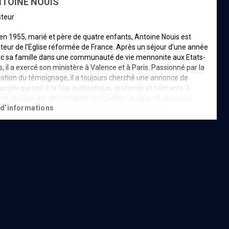
TOINE NOUIS
steur
en 1955, marié et père de quatre enfants, Antoine Nouis est
teur de l’Eglise réformée de France. Après un séjour d’une année
c sa famille dans une communauté de vie mennonite aux Etats-
s, il a exercé son ministère à Valence et à Paris. Passionné par la
stion du témoignage, il a toujours cherché une annonce de
vangile qui soit à la fois authentique, profonde et tolérante. Il
me chaque été des retraites spirituelles. Auteur de plusieurs
d’informations
res sur la spiritualité et la pensée protestante, il anime
ulièrement des émissions de radio. Après avoir écrit de
breux articles et participé au comité de rédaction du journal
orme, dont il est le conseiller théologique. En 2017 il a fondé le
pus numérique protestant