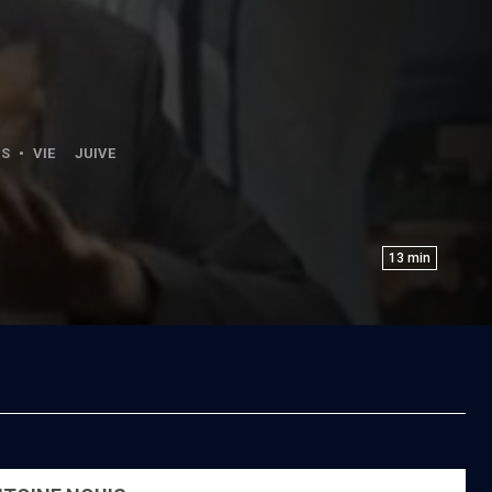
S
•
VIE JUIVE
13
min