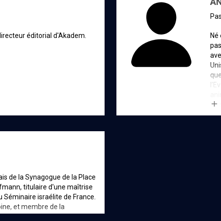
AN
Pa
irecteur éditorial d'Akadem.
Né 
pas
ave
Uni
que
l’E
ani
liv
rég
nom
Réf
Cam
ais de la Synagogue de la Place
mann, titulaire d'une maîtrise
u Séminaire israélite de France.
toine, et membre de la
la Fondation pour la mémoire de