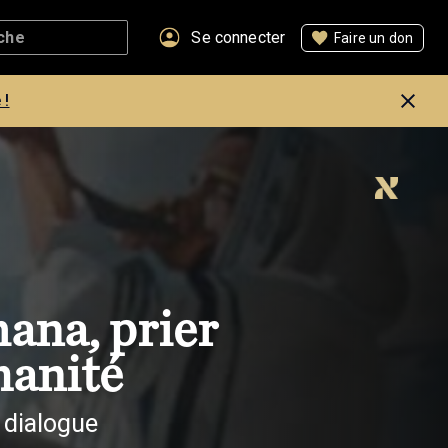
Se connecter
Faire un don
 !
ana, prier
manité
 dialogue