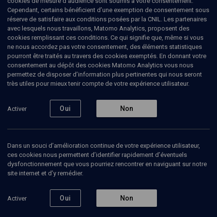
cookies de mesure d’audience sont soumis à votre consentement.
Cependant, certains bénéficient d’une exemption de consentement sous
réserve de satisfaire aux conditions posées par la CNIL. Les partenaires
VIE JUIVE
avec lesquels nous travaillons, Matomo Analytics, proposent des
L'épopée des Maccabées
cookies remplissant ces conditions. Ce qui signifie que, même si vous
ne nous accordez pas votre consentement, des éléments statistiques
pourront être traités au travers des cookies exemptés. En donnant votre
Historicité de 'Hanouca (1/1)
consentement au dépôt des cookies Matomo Analytics vous nous
permettez de disposer d’information plus pertinentes qui nous seront
Mireille
Hadas-Lebel
, Professeur d'histoire des religions
très utiles pour mieux tenir compte de votre expérience utilisateur.
05 décembre 2006
Oui
Non
Activer
CONF.
•
VIE JUIVE
•
CONFÉRENCES
Dans un souci d’amélioration continue de votre expérience utilisateur,
ces cookies nous permettent d’identifier rapidement d’éventuels
Ajouter
Partager
Télécharger l’audio
J’aime
dysfonctionnement que vous pourriez rencontrer en naviguant sur notre
site internet et d’y remédier.
Intervenants
Organisateurs
Documents
Bibliogr
Oui
Non
Activer