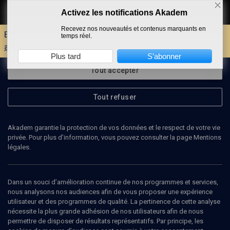
Activez les notifications Akadem
Faire un don
Recevez nos nouveautés et contenus marquants en
Envie d'encore plus d'AKADEM ?
Découvrez les
temps réel.
avantages d'un compte !
Plus tard
S’abonner
Tout accepter
Tout refuser
Akadem garantie la protection de vos données et le respect de votre vie
privée. Pour plus d’information, vous pouvez consulter la page Mentions
légales.
Dans un souci d’amélioration continue de nos programmes et services,
nous analysons nos audiences afin de vous proposer une expérience
utilisateur et des programmes de qualité. La pertinence de cette analyse
nécessite la plus grande adhésion de nos utilisateurs afin de nous
permettre de disposer de résultats représentatifs. Par principe, les