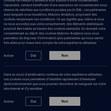
cookies de mesure d’audience sont soumis à votre consentement.
Cependant, certains bénéficient d’une exemption de consentement sous
réserve de satisfaire aux conditions posées par la CNIL. Les partenaires
LIMOUD
avec lesquels nous travaillons, Matomo Analytics, proposent des
Etude talmudique: Avoda zara
cookies remplissant ces conditions. Ce qui signifie que, même si vous
ne nous accordez pas votre consentement, des éléments statistiques
pourront être traités au travers des cookies exemptés. En donnant votre
Journée d'étude: 24 heures chrono (3)
consentement au dépôt des cookies Matomo Analytics vous nous
permettez de disposer d’information plus pertinentes qui nous seront
Liliane
Vana
, docteur en sciences des religions
très utiles pour mieux tenir compte de votre expérience utilisateur.
14 octobre 2007
Oui
Non
Activer
LIMOUD
•
CONFÉRENCES
•
CONF.
Dans un souci d’amélioration continue de votre expérience utilisateur,
ces cookies nous permettent d’identifier rapidement d’éventuels
Ajouter
Partager
J’aime
dysfonctionnement que vous pourriez rencontrer en naviguant sur notre
site internet et d’y remédier.
Intervenants
Organisateurs
Oui
Non
Activer