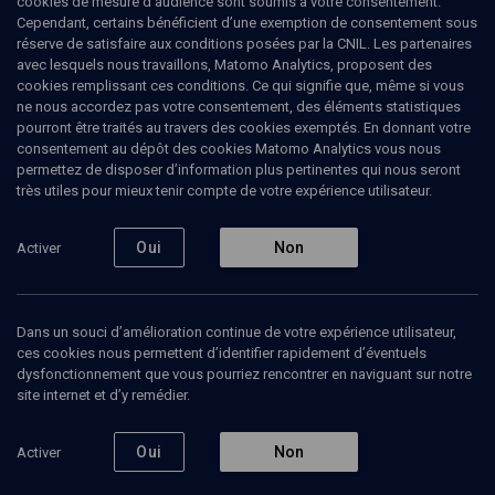
cookies de mesure d’audience sont soumis à votre consentement.
Cependant, certains bénéficient d’une exemption de consentement sous
réserve de satisfaire aux conditions posées par la CNIL. Les partenaires
HISTOIRE
avec lesquels nous travaillons, Matomo Analytics, proposent des
Jean Zay, un homme méconnu
cookies remplissant ces conditions. Ce qui signifie que, même si vous
ne nous accordez pas votre consentement, des éléments statistiques
pourront être traités au travers des cookies exemptés. En donnant votre
Une figure oubliée de la République au Panthéon
consentement au dépôt des cookies Matomo Analytics vous nous
permettez de disposer d’information plus pertinentes qui nous seront
Gérard
Boulanger
, avocat
très utiles pour mieux tenir compte de votre expérience utilisateur.
Hélène
Mouchard-Zay
, Présidente du Cercil d'Orleans
28 mai 2015
Oui
Non
Activer
CONFÉRENCES
•
CONF.
•
HISTOIRE
Dans un souci d’amélioration continue de votre expérience utilisateur,
ces cookies nous permettent d’identifier rapidement d’éventuels
dysfonctionnement que vous pourriez rencontrer en naviguant sur notre
Ajouter
Partager
Télécharger l’audio
J’aime
site internet et d’y remédier.
Contenus associés
Intervenants
Organisateurs
Oui
Non
Activer