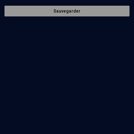
Une histoire méconnue
Sauvegarder
VIE JUIVE
La résistance juive sous toutes ses formes
Martine Gozlan, Sigalit Lavon
Regarder